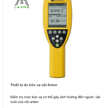
Thiết bị đo bức xạ cột Anten
M
ng
Kiểm tra mức bức xạ có thể gây ảnh hưởng đến người, vật
M
nuôi của cột anten
t