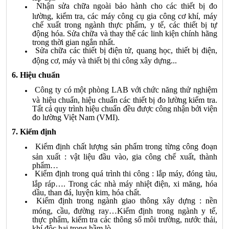
Nhận sửa chữa ngoài bảo hành cho các thiết bị đo
lường, kiểm tra, các máy công cụ gia công cơ khí, máy
chế xuất trong ngành thực phẩm, y tế, các thiết bị tự
động hóa. Sửa chữa và thay thế các linh kiện chính hãng
trong thời gian ngắn nhất.
Sửa chữa các thiết bị điện tử, quang học, thiết bị điện,
động cơ, máy và thiết bị thi công xây dựng...
6. Hiệu chuẩn
Công ty có một phòng LAB với chức năng thử nghiệm
và hiệu chuẩn, hiệu chuẩn các thiết bị đo lường kiểm tra.
Tất cả quy trình hiệu chuẩn đều được công nhận bởi viện
đo lường Việt Nam (VMI).
7. Kiểm định
Kiểm định chất lượng sản phẩm trong từng công đoạn
sản xuất : vật liệu đầu vào, gia công chế xuất, thành
phẩm…
Kiểm định trong quá trình thi công : lắp máy, đóng tàu,
lắp ráp…. Trong các nhà máy nhiệt điện, xi măng, hóa
dầu, than đá, luyện kim, hóa chất.
Kiểm định trong ngành giao thông xây dựng : nền
móng, cầu, đường ray…Kiểm định trong ngành y tế,
thực phẩm, kiểm tra các thông số môi trường, nước thải,
khí độc hại trong hầm lò…..