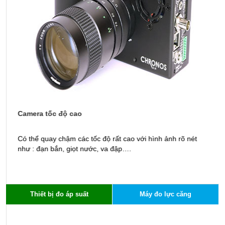
Camera tốc độ cao
M
Có thể quay chậm các tốc độ rất cao với hình ảnh rõ nét
K
như : đạn bắn, giọt nước, va đập….
t
Thiết bị đo áp suất
Máy đo lực căng