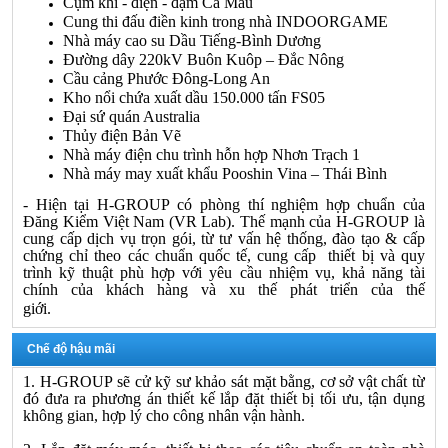
Cụm khí - điện - đạm Cà Mau
Cung thi đấu điền kinh trong nhà INDOORGAME
Nhà máy cao su Dầu Tiếng-Bình Dương
Đường dây 220kV Buôn Kuôp – Đắc Nông
Cầu cảng Phước Đông-Long An
Kho nổi chứa xuất dầu 150.000 tấn FS05
Đại sứ quán Australia
Thủy điện Bản Vẽ
Nhà máy điện chu trình hỗn hợp Nhơn Trạch 1
Nhà máy may xuất khẩu Pooshin Vina – Thái Bình
-
Hiện tại
H-GROUP
có phòng thí nghiệm hợp chuẩn của
Đăng Kiểm Việt Nam (VR Lab). Thế mạnh của
H-GROUP
là
cung cấp dịch vụ trọn gói, từ tư vấn hệ thống, đào tạo & cấp
chứng chỉ theo các chuẩn quốc tế, cung cấp thiết bị và quy
trình kỹ thuật phù hợp với yêu cầu nhiệm vụ, khả năng tài
chính của khách hàng và xu thế phát triển của thế
giới.
Chế độ hậu mãi
1.
H-GROUP
sẽ cử kỹ sư khảo sát mặt bằng, cơ sở vật chất từ
đó đưa ra phương án thiết kế lắp đặt thiết bị tối ưu, tận dụng
không gian, hợp lý cho công nhân vận hành.