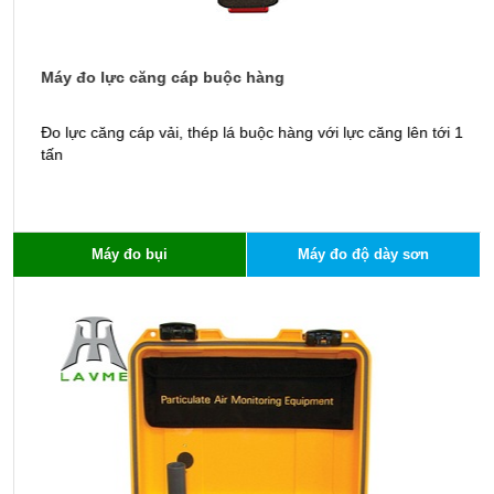
Máy đo lực căng cáp buộc hàng
T
Đo lực căng cáp vải, thép lá buộc hàng với lực căng lên tới 1
T
tấn
đ
Máy đo bụi
Máy đo độ dày sơn