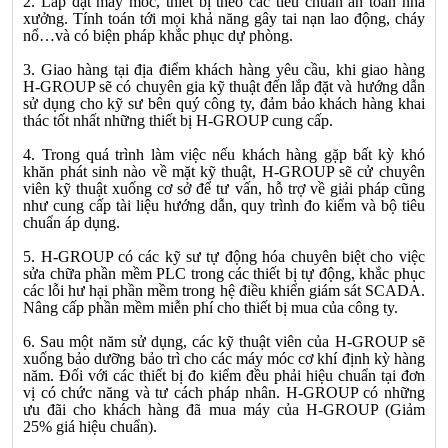
2. Lắp đặt máy móc, thiết bị theo các tiêu chuẩn an toàn nhà
xưởng. Tính toán tới mọi khả năng gây tai nạn lao động, cháy
nổ…và có biện pháp khắc phục dự phòng.
3. Giao hàng tại địa điểm khách hàng yêu cầu, khi giao hàng
H-GROUP sẽ có chuyên gia kỹ thuật đến lắp đặt và hướng dẫn
sử dụng cho kỹ sư bên quý công ty, đảm bảo khách hàng khai
thác tốt nhất những thiết bị H-GROUP cung cấp.
4. Trong quá trình làm việc nếu khách hàng gặp bất kỳ khó
khăn phát sinh nào về mặt kỹ thuật, H-GROUP sẽ cử chuyên
viên kỹ thuật xuống cơ sở để tư vấn, hỗ trợ về giải pháp cũng
như cung cấp tài liệu hướng dẫn, quy trình đo kiểm và bộ tiêu
chuẩn áp dụng.
5. H-GROUP có các kỹ sư tự động hóa chuyên biệt cho việc
sửa chữa phần mềm PLC trong các thiết bị tự động, khắc phục
các lỗi hư hại phần mềm trong hệ điều khiển giám sát SCADA.
Nâng cấp phần mềm miễn phí cho thiết bị mua của công ty.
6. Sau một năm sử dụng, các kỹ thuật viên của H-GROUP sẽ
xuống bảo dưỡng bảo trì cho các máy móc cơ khí định kỳ hàng
năm. Đối với các thiết bị đo kiểm đều phải hiệu chuẩn tại đơn
vị có chức năng và tư cách pháp nhân. H-GROUP có những
ưu đãi cho khách hàng đã mua máy của H-GROUP (Giảm
25% giá hiệu chuẩn).