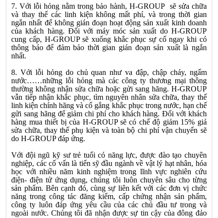
7. Với lỗi hỏng nằm trong bảo hành, H-GROUP sẽ sửa chữa
và thay thế các linh kiện không mất phí, và trong thời gian
ngắn nhất để không gián đoạn hoạt động sản xuất kinh doanh
của khách hàng. Đối với máy móc sản xuất do H-GROUP
cung cấp, H-GROUP sẽ xuống khắc phục sự cố ngay khi có
thông báo để đảm bảo thời gian gián đoạn sản xuất là ngắn
nhất.
8. Với lỗi hỏng do chủ quan như va đập, chập cháy, ngấm
nước……những lỗi hỏng mà các công ty thương mại thông
thường không nhận sửa chữa hoặc gửi sang hãng. H-GROUP
vẫn tiếp nhận khắc phục, tìm nguyên nhân sửa chữa, thay thế
linh kiện chính hãng và cố gắng khắc phục trong nước, hạn chế
gửi sang hãng để giảm chi phí cho khách hàng. Đối với khách
hàng mua thiết bị của H-GROUP sẽ có chế độ giảm 15% giá
sửa chữa, thay thế phụ kiện và toàn bộ chi phí vận chuyển sẽ
do H-GROUP đáp ứng.
Với đội ngũ kỹ sư trẻ tuổi có năng lực, được đào tạo chuyên
nghiệp, các cố vấn là tiến sỹ đầu ngành về vật lý hạt nhân, hóa
học với nhiều năm kinh nghiệm trong lĩnh vực nghiên cứu
điện- điện tử ứng dụng, chúng tôi luôn chuyên sâu cho từng
sản phẩm. Bên cạnh đó, cùng sự liên kết với các đơn vị chức
năng trong công tác đăng kiểm, cấp chứng nhận sản phẩm,
công ty luôn đáp ứng yêu cầu của các chủ đầu tư trong và
ngoài nước. Chúng tôi đã nhận được sự tin cậy của đông đảo