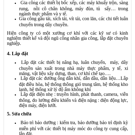
Gia công các thiết bị bốc xếp, các máy khuấy trộn, sàng
rung, nồi cô chân không, máy đùn, tủ sấy… trong
ngành thực phẩm và y tế.
Gia công gầu tải, xích tải, vít tải, con lăn, các chi tiết luân
chuyển trong dây chuyền.
Hiện công ty có một xưởng cơ khí với các kỹ sư có kinh
nghiệm thiết kế và đội ngũ công nhân gia công, lắp đặt chuyên
nghiệp.
4. Lắp đặt
Lắp đặt các thiết bị nâng hạ, luân chuyển, máy, dây
chuyền sản xuất trong nhà máy thực phẩm, y tế, xi
măng, vật liệu xây dựng, than, cơ khí chế tạo….
Lắp đặt các đường ống dẫn khí, dẫn dầu, dẫn liệu…Lắp
đặt điều hòa, hệ thống thông gió trung tâm, hệ thống kho
lạnh, hệ thống xử lý độ ẩm không khí
Lắp đặt điện nhẹ : truyền hình, phát thanh, camera, viễn
thông, đo lường điều khiển và điện nặng : điện động lực,
điện máy, điện lưới.
5. Sửa chữa
Bảo trì bảo dưỡng : kiểm tra, bảo dưỡng bảo trì định kỳ
miễn phí với các thiết bị máy móc do công ty cung cấp,
lắp đặt.