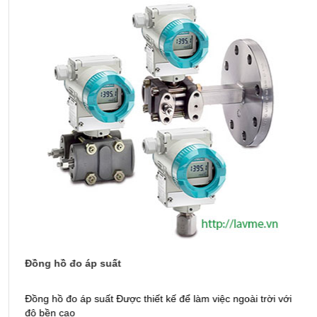
Đồng hồ đo áp suất
M
Đồng hồ đo áp suất Được thiết kế để làm việc ngoài trời với
M
độ bền cao
t