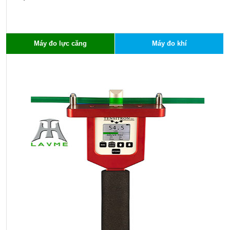
x
c
c
h
Máy đo lực căng
Máy đo khí