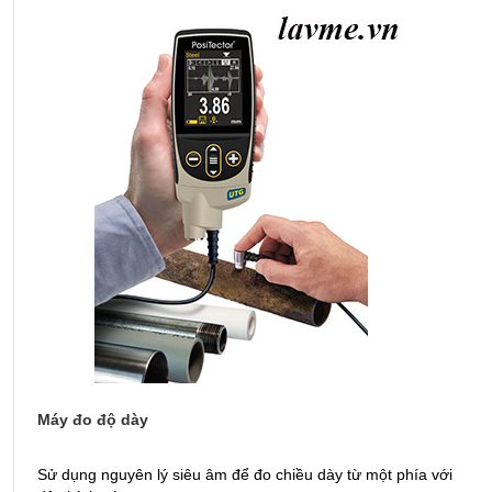
Máy đo độ dày
T
Sử dụng nguyên lý siêu âm để đo chiều dày từ một phía với
Ứ