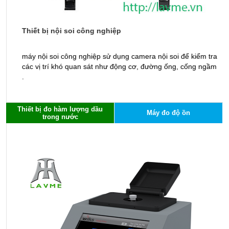
Thiết bị nội soi công nghiệp
B
g
máy nội soi công nghiệp sử dụng camera nội soi để kiểm tra
B
các vị trí khó quan sát như động cơ, đường ống, cống ngầm
p
.
d
Thiết bị đo hàm lượng dầu
Máy đo độ ồn
trong nước