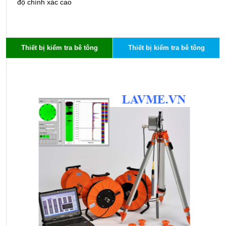
độ chính xác cao
n
Thiết bị kiểm tra bê tông
Thiết bị kiểm tra bê tông