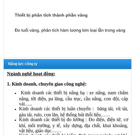
Thiết bị phân tích thành phần vàng
M
n,
Đo tuổi vàng, phân tích hàm lượng kim loại lẫn trong vàng
M
ay
k
vực
Năng lực công ty
Ngành nghề hoạt động:
1. Kinh doanh, chuyển giao công nghệ:
Kinh doanh các thiết bị nâng hạ : xe nâng, nam châm
nâng, tời điện, pa lăng, cầu trục, cầu nâng, con đội, cáp
vải…..
Kinh doanh các thiết bị luân chuyển : băng tải, vít tải,
gàu tải, rulo, con lăn, hệ thống hút thổi liệu……
Kinh doanh các thiết bị đo lường : Đo điện, điện tử, cơ
khí, môi trường, y tế, xây dựng, địa chất, khai khoáng,
vật liệu, giáo dục……