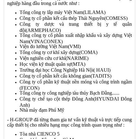
nghiệp hàng đầu trong cả nước như :
Tổng công ty lắp máy Việt Nam(LILAMA)
Công ty cổ phần kết cấu thép Thái Nguyên(COMESS)
Công ty dược và trang thiết bị y tế quân
đội(ARMEPHACO)
Tổng công ty cổ phần xuất nhập khẩu và xây dựng Việt
Nam(VINACONEX)
Viện đo lường Việt Nam(VMI)
Tổng công ty cơ khí xây dựng(COMA)
Viện nghiên cứu cơ khí(NARIME)
Học viện kỹ thuật quân sự(MTA)
Trường đại học Công Nghiệp Hà Nội( HAUI)
Công ty cổ phần kết cấu không gian(TADITS)
Công ty cổ phần kỹ thuật nền móng và công trình ngầm
(FECON)
Tổng công ty công nghiệp tàu thủy Bạch Đằng......
Công ty chế tạo cột thép Đông Anh(HYUNDAI Đông
Anh)
Nhà máy đạm Phú Mỹ
-
H-GROUP
đã từng tham gia tư vấn kỹ thuật và trực tiếp cung
cấp thiết bị cho nhiều hạng mục công trình quan trọng như :
Tòa nhà CIENCO 5