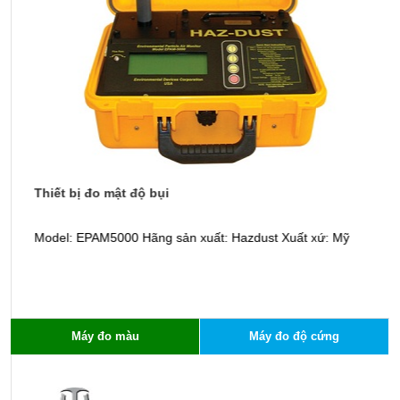
Thiết bị đo mật độ bụi
M
Model: EPAM5000 Hãng sản xuất: Hazdust Xuất xứ: Mỹ
m
n
l
d
Máy đo màu
Máy đo độ cứng