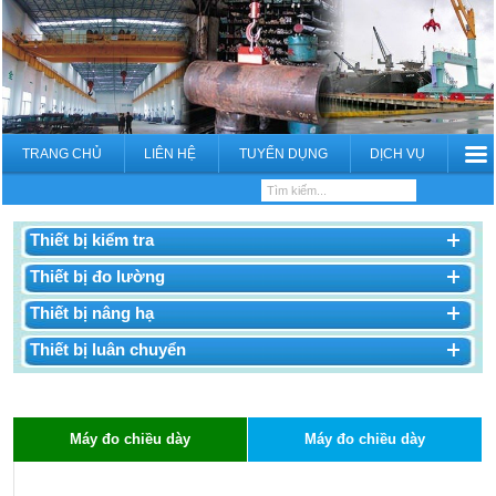
TRANG CHỦ
LIÊN HỆ
TUYỂN DỤNG
DỊCH VỤ
Thiết bị kiểm tra
Thiết bị đo lường
Thiết bị nâng hạ
Thiết bị luân chuyển
Máy đo chiều dày
Máy đo chiều dày