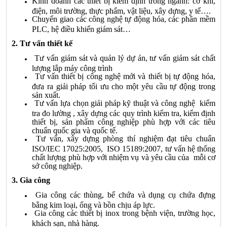
Kinh doanh các thiết bị kiểm định trong ngành: cơ khí,
điện, môi trường, thực phẩm, vật liệu, xây dựng, y tế….
Chuyển giao các công nghệ tự động hóa, các phần mềm
PLC, hệ điều khiển giám sát…
2. Tư vấn thiết kế
Tư vấn giám sát và quản lý dự án, tư vấn giám sát chất
lượng lắp máy công trình
Tư vấn thiết bị công nghệ mới và thiết bị tự động hóa,
đưa ra giải pháp tối ưu cho một yêu cầu tự động trong
sản xuất.
Tư vấn lựa chọn giải pháp kỹ thuật và công nghệ kiểm
tra đo lường , xây dựng các quy trình kiểm tra, kiểm định
thiết bị, sản phẩm công nghiệp phù hợp với các tiêu
chuẩn quốc gia và quốc tế.
Tư vấn, xây dựng phòng thí nghiệm đạt tiêu chuẩn
ISO/IEC 17025:2005, ISO 15189:2007, tư vấn hệ thống
chất lượng phù hợp với nhiệm vụ và yêu cầu của mỗi cơ
sở công nghiệp.
3. Gia công
Gia công các thùng, bể chứa và dụng cụ chứa đựng
bằng kim loại, ống và bồn chịu áp lực.
Gia công các thiết bị inox trong bệnh viện, trường học,
khách sạn, nhà hàng.