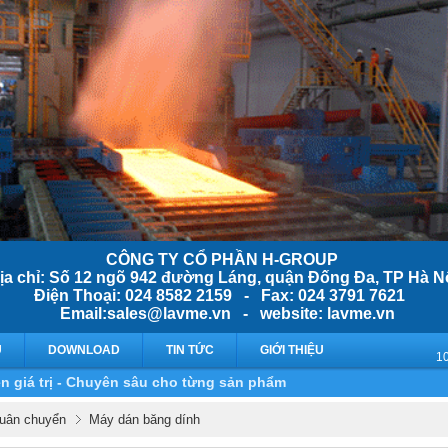
CÔNG TY CỔ PHẦN H-GROUP
ịa chỉ: Số 12 ngõ 942 đường Láng, quận Đống Đa, TP Hà N
Điện Thoại: 024 8582 2159 - Fax: 024 3791 7621
Email:sales@lavme.vn - website: lavme.vn
Ụ
DOWNLOAD
TIN TỨC
GIỚI THIỆU
n giá trị - Chuyên sâu cho từng sản phẩm
 luân chuyển
Máy dán băng dính