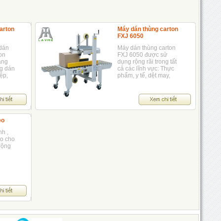
arton
Máy dán thùng carton
FXJ 6050
dán
Máy dán thùng carton
on
FXJ 6050 được sử
àng
dụng rộng rãi trong tất
ng dán
cả các lĩnh vực: Thực
ệp,
phẩm, y tế, dệt may,
 là
điện cơ,...
ả 2
eo
h ,
o cho
động