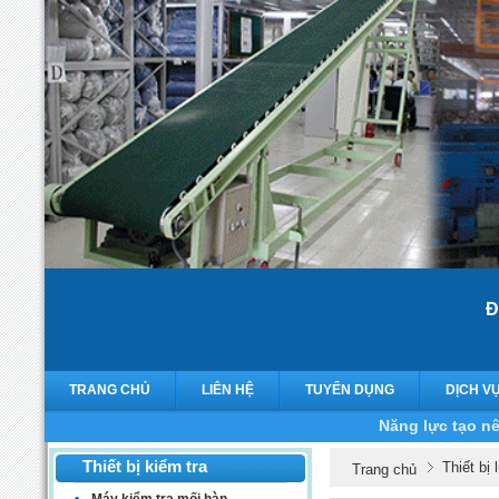
Đ
TRANG CHỦ
LIÊN HỆ
TUYỂN DỤNG
DỊCH V
Năng lực tạo nê
Thiết bị kiểm tra
Thiết bị
Trang chủ