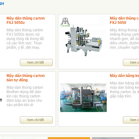
NH
Máy dán thùng carton
Máy dán thùng c
FXJ 5050z
FXJ 5050
Máy dán thùng carton
Máy đóng thùng 
FXJ 5050z được sử
miệng thùng cart
dụng rộng rãi trong tất
nhanh gọn, dễ d
cả các lĩnh vực: Thực
điều chỉnh, đườ
phẩm, y tế, dệt may,
mịn, chuyên nghi
điện cơ,...
chỉ cần 1 thao tác
bạn có thể dán c
mặt
Máy dán thùng carton
Máy dán băng k
bán tự động
Máy dán băng dín
Máy dán thùng carton
máy dán băng ke
Brother dùng để dán
thùng carton, tự 
kín các thùng carton
gấp nắp trên.
đảm bảo an toàn cho
sản phẩm khi di
chuyển và lưu
trữ.Cách sử dụng máy
dán băng keo thùng
carton này đơn giản