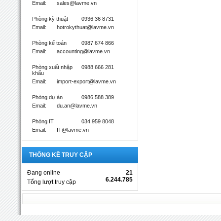
Email:
sales@lavme.vn
Phòng kỹ thuật
0936 36 8731
Email:
hotrokythuat@lavme.vn
Phòng kế toán
0987 674 866
Email:
accounting@lavme.vn
Phòng xuất nhập
0988 666 281
khẩu
Email:
import-export@lavme.vn
Phòng dự án
0986 588 389
Email:
du.an@lavme.vn
Phòng IT
034 959 8048
Email:
IT@lavme.vn
THỐNG KÊ TRUY CẬP
Đang online
21
6.244.785
Tổng lượt truy cập