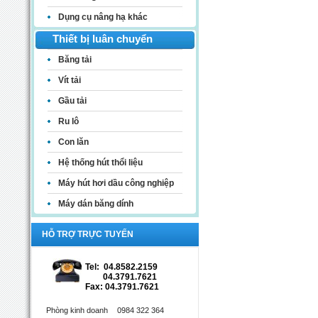
Dụng cụ nâng hạ khác
Thiết bị luân chuyển
Băng tải
Vít tải
Gầu tải
Ru lô
Con lăn
Hệ thống hút thổi liệu
Máy hút hơi dầu công nghiệp
Máy dán băng dính
HỖ TRỢ TRỰC TUYẾN
Tel: 04.8582.2159
04.3791.7621
Fax: 04.3791.7621
Phòng kinh doanh
0984 322 364