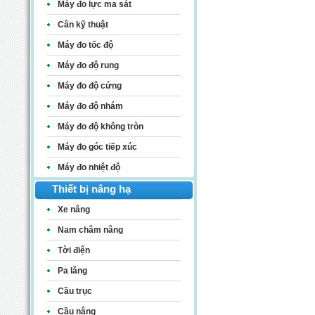
Máy đo lực ma sát
Cân kỹ thuật
Máy đo tốc độ
Máy đo độ rung
Máy đo độ cứng
Máy đo độ nhám
Máy đo độ không tròn
Máy đo góc tiếp xúc
Máy đo nhiệt độ
Thiết bị nâng hạ
Xe nâng
Nam châm nâng
Tời điện
Pa lăng
Cầu trục
Cầu nâng