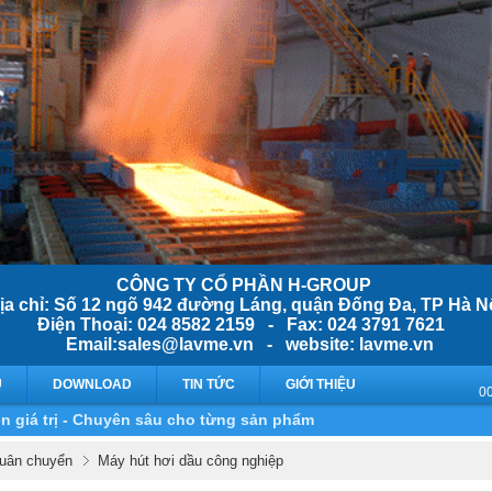
CÔNG TY CỔ PHẦN H-GROUP
ịa chỉ: Số 12 ngõ 942 đường Láng, quận Đống Đa, TP Hà N
Điện Thoại: 024 8582 2159 - Fax: 024 3791 7621
Email:sales@lavme.vn - website: lavme.vn
Ụ
DOWNLOAD
TIN TỨC
GIỚI THIỆU
n giá trị - Chuyên sâu cho từng sản phẩm
 luân chuyển
Máy hút hơi dầu công nghiệp