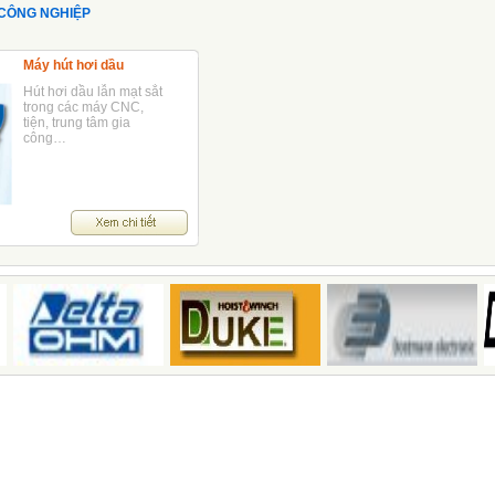
 CÔNG NGHIỆP
Máy hút hơi dầu
Hút hơi dầu lẫn mạt sắt
trong các máy CNC,
tiện, trung tâm gia
công…