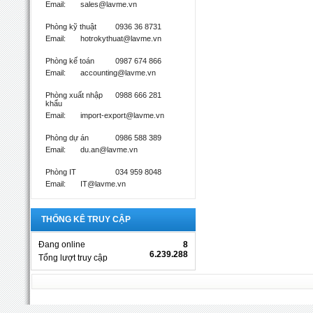
Email:
sales@lavme.vn
Phòng kỹ thuật
0936 36 8731
Email:
hotrokythuat@lavme.vn
Phòng kế toán
0987 674 866
Email:
accounting@lavme.vn
Phòng xuất nhập
0988 666 281
khẩu
Email:
import-export@lavme.vn
Phòng dự án
0986 588 389
Email:
du.an@lavme.vn
Phòng IT
034 959 8048
Email:
IT@lavme.vn
THỐNG KÊ TRUY CẬP
Đang online
8
6.239.288
Tổng lượt truy cập