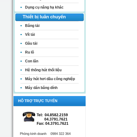
Dụng cụ nâng hạ khác
Thiết bị luân chuyển
Băng tải
Vít tải
Gầu tải
Ru lô
Con lăn
Hệ thống hút thổi liệu
Máy hút hơi dầu công nghiệp
Máy dán băng dính
HỖ TRỢ TRỰC TUYẾN
Tel: 04.8582.2159
04.3791.7621
Fax: 04.3791.7621
Phòng kinh doanh
0984 322 364