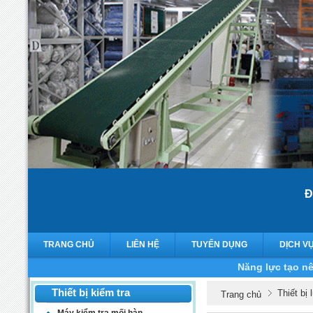
Đ
TRANG CHỦ
LIÊN HỆ
TUYỂN DỤNG
DỊCH V
Năng lực tạo nê
Thiết bị kiểm tra
Thiết bị
Trang chủ