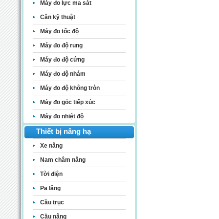
Máy đo lực ma sát
Cân kỹ thuật
Máy đo tốc độ
Máy đo độ rung
Máy đo độ cứng
Máy đo độ nhám
Máy đo độ không tròn
Máy đo góc tiếp xúc
Máy đo nhiệt độ
Thiết bị nâng hạ
Xe nâng
Nam châm nâng
Tời điện
Pa lăng
Cầu trục
Cầu nâng