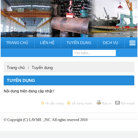
TRANG CHỦ
LIÊN HỆ
TUYỂN DỤNG
DỊCH VỤ
Trang chủ
Tuyển dụng
TUYỂN DỤNG
Nội dung hiện đang cập nhật !
Về đầu trang
Về trang trước
Bản in
Gửi email
© Copyright (C) LAVME .,JSC. All rights reserved 2010