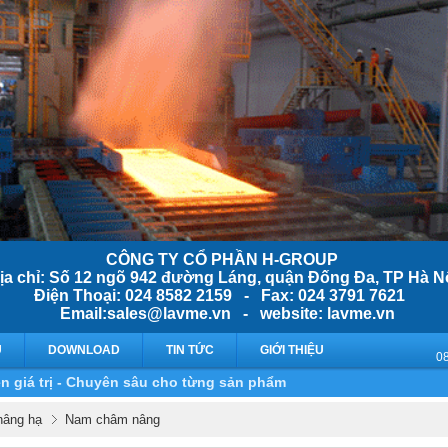
CÔNG TY CỔ PHẦN H-GROUP
ịa chỉ: Số 12 ngõ 942 đường Láng, quận Đống Đa, TP Hà N
Điện Thoại: 024 8582 2159 - Fax: 024 3791 7621
Email:sales@lavme.vn - website: lavme.vn
Ụ
DOWNLOAD
TIN TỨC
GIỚI THIỆU
n giá trị - Chuyên sâu cho từng sản phẩm
 nâng hạ
Nam châm nâng