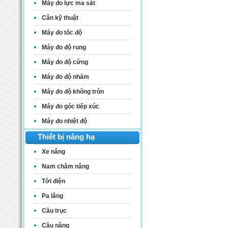
Máy đo lực ma sát
Cân kỹ thuật
Máy đo tốc độ
Máy đo độ rung
Máy đo độ cứng
Máy đo độ nhám
Máy đo độ không tròn
Máy đo góc tiếp xúc
Máy đo nhiệt độ
Thiết bị nâng hạ
Xe nâng
Nam châm nâng
Tời điện
Pa lăng
Cầu trục
Cầu nâng