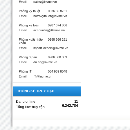
Email:
sales@lavme.vn
Phòng kỹ thuật
0936 36 8731
Email:
hotrokythuat@lavme.vn
Phòng kế toán
0987 674 866
Email:
accounting@lavme.vn
Phòng xuất nhập
0988 666 281
khẩu
Email:
import-export@lavme.vn
Phòng dự án
0986 588 389
Email:
du.an@lavme.vn
Phòng IT
034 959 8048
Email:
IT@lavme.vn
THỐNG KÊ TRUY CẬP
Đang online
11
6.242.784
Tổng lượt truy cập