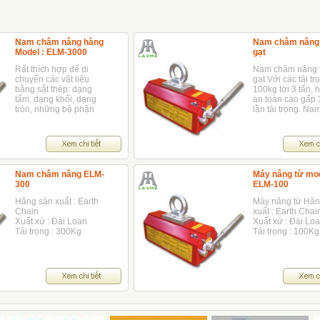
Nam châm nâng hàng
Nam châm nâng 
Model : ELM-3000
gạt
Rất thích hợp để di
Nam châm nâng 
chuyển các vật liệu
gạt Với các tải tr
bằng sắt thép: dạng
100kg tới 3 tấn, 
tấm, dạng khối, dạng
an toàn cao gấp 
tròn, những bộ phận
lần tải trọng. Na
của máy móc và các
châm nâng tay gạ
loại khuôn, v.v...
hiện nay đang đ
sử dụng phổ biế
trong các lĩnh vự
nhau
Nam châm nâng ELM-
Máy nâng từ mod
300
ELM-100
Hãng sản xuất : Earth
Máy nâng từ Hãn
Chain
xuất : Earth Chai
Xuất xứ : Đài Loan
Xuất xứ : Đài Lo
Tải trọng : 300Kg
Tải trọng : 100Kg