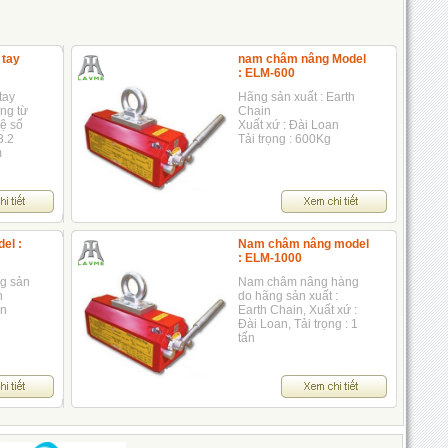
tay
nam châm nâng Model
: ELM-600
tay
Hãng sản xuất : Earth
ọng từ
Chain
hệ số
Xuất xứ : Đài Loan
3.2
Tải trọng : 600Kg
m
t
ược
n
c khác
el :
Nam châm nâng model
: ELM-1000
g sản
Nam châm nâng hàng
n
do hãng sản xuất :
an
Earth Chain, Xuất xứ :
Đài Loan, Tải trọng : 1
tấn