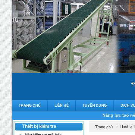
Đ
TRANG CHỦ
LIÊN HỆ
TUYỂN DỤNG
DỊCH V
Năng lực tạo nê
Thiết bị kiểm tra
Thiết bị
Trang chủ