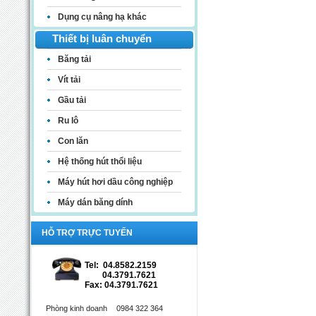
Dụng cụ nâng hạ khác
Thiết bị luân chuyển
Băng tải
Vít tải
Gầu tải
Ru lô
Con lăn
Hệ thống hút thổi liệu
Máy hút hơi dầu công nghiệp
Máy dán băng dính
HỖ TRỢ TRỰC TUYẾN
Tel: 04.8582.2159
04.3791.7621
Fax: 04.3791.7621
Phòng kinh doanh
0984 322 364