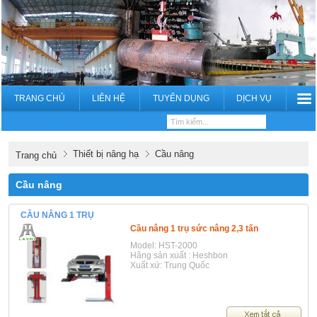
TRANG CHỦ
LIÊN HỆ
TUYỂN DỤNG
DỊCH VỤ
Thiết bị nâng hạ
Cầu nâng
Trang chủ
Cầu nâng
CẦU NÂNG 1 TRỤ
Cầu nâng 1 trụ sức nâng 2,3 tấn
Model: HST-2000
Hãng sản xuất : Heshbon
Xuất xứ: Trung Quốc