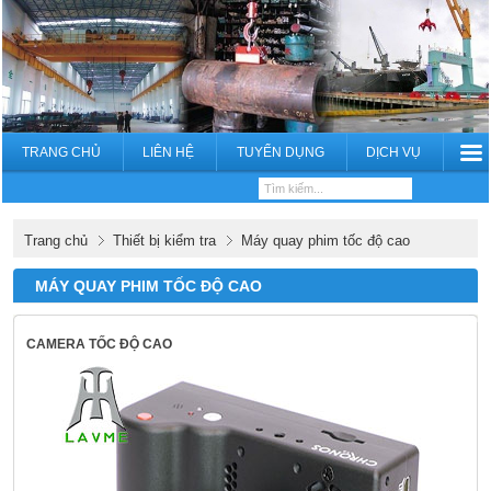
TRANG CHỦ
LIÊN HỆ
TUYỂN DỤNG
DỊCH VỤ
Trang chủ
Thiết bị kiểm tra
Máy quay phim tốc độ cao
MÁY QUAY PHIM TỐC ĐỘ CAO
CAMERA TỐC ĐỘ CAO