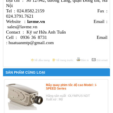
Địa chỉ : Số 12/942, đường Láng, quận Đống Đa, Hà
Nội
Tel : 024.8582.2159 Fax :
024.3791.7621
Website :
lavme.vn
Email :
sales@lavme.vn
Contact : Kỹ sư Hứa Anh Tuấn
Cell : 0936 36 8731 Email
: huatuanmtp@gmail.com
Về đầu trang
Về trang trước
Bản in
Gửi email
SẢN PHẨM CÙNG LOẠI
Máy quay phim tốc độ cao Model : i-
SPEED Series
Hãng sản xuất : OLYMPUS NDT
Xuất xứ : Mỹ