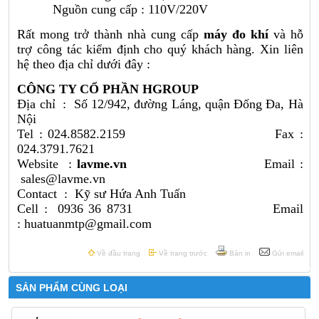
Nguồn cung cấp : 110V/220V
Rất mong trở thành nhà cung cấp
máy đo khí
và hỗ
trợ công tác kiểm định cho quý khách hàng. Xin liên
hệ theo địa chỉ dưới đây :
CÔNG TY CỔ PHẦN HGROUP
Địa chỉ : Số 12/942, đường Láng, quận Đống Đa, Hà
Nội
Tel : 024.8582.2159 Fax :
024.3791.7621
Website :
lavme.vn
Email :
sales@lavme.vn
Contact : Kỹ sư Hứa Anh Tuấn
Cell : 0936 36 8731 Email
: huatuanmtp@gmail.com
Về đầu trang
Về trang trước
Bản in
Gửi email
SẢN PHẨM CÙNG LOẠI