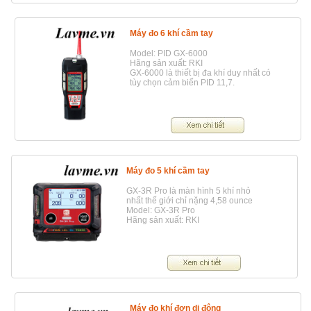
Máy đo 6 khí cầm tay
Model: PID GX-6000
Hãng sản xuất: RKI
GX-6000 là thiết bị đa khí duy nhất có
tùy chọn cảm biến PID 11,7.
Máy đo 5 khí cầm tay
GX-3R Pro là màn hình 5 khí nhỏ
nhất thế giới chỉ nặng 4,58 ounce
Model: GX-3R Pro
Hãng sản xuất: RKI
Máy đo khí đơn di động