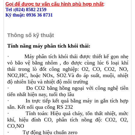
Gọi để được tư vấn cấu hình phù hợp nhất
:
Tel :(024) 8582 2159
Kỹ thuật: 0936 36 8731
Thông số kỹ thuật
Tính năng máy phân tích khói thải:
· Máy phân tích khói thải được thiết kế gọn nhẹ
vỏ bẳo vệ bằng nhôm , đo được cùng lúc 6 loại khí
thải trong lò đốt công nghiệp: O2, CO, CO2, NO,
NO2,HC, hoặc NOx, SO2.Và đo áp suất, muội, nhiệt
độ nhiên liệu và nhiệt độ môi trường
· Đo CO2 bằng hồng ngoại với công nghệ tiên
tiến nhất hiện nay, tuổi thọ lâu
· In trực tiếp kết quả bằng máy in gắn tích hợp
sẵn. Kết nối qua cổng RS 232
· Tính toán: Hiệu quả cháy, tổn thất nhiệt, mức
khí, hiệu đính CO, phân tích nồng độ: CO2, O2,
CO,NO
· Tự động hiệu chuẩn zero