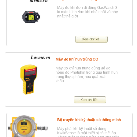
Máy đo khí đơn di động GasWatch 3
là màn hình đơn khí nhỏ nhất và nhẹ
nhất thế giới
Máy đo khí hun trùng CO
Máy đo khí hun trùng dùng để đo
nồng độ Photphin trong quá trình hun
trùng thực phẩm, hoa quả xuất
khẩu….
Bộ truyền khí kỹ thuật số thông minh
Máy phát khí kỹ thuật số dòng
KwikSense là một thiết bị có thể lắp