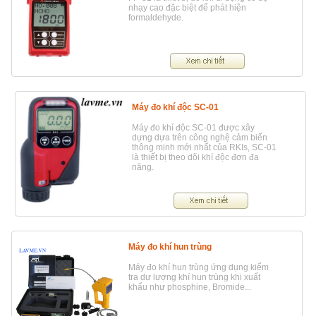
nhạy cao đặc biệt để phát hiện
formaldehyde.
Máy đo khí độc SC-01
Máy đo khí độc SC-01 được xây
dựng dựa trên công nghệ cảm biến
thông minh mới nhất của RKIs, SC-01
là thiết bị theo dõi khí độc đơn đa
năng.
Máy đo khí hun trùng
Máy đo khí hun trùng ứng dụng kiểm
tra dư lượng khí hun trùng khi xuất
khẩu như phosphine, Bromide...