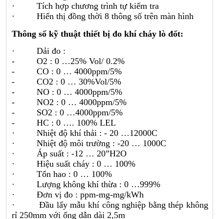
· Tích hợp chương trình tự kiểm tra
· Hiển thị đồng thời 8 thông số trên màn hình
Thông số kỹ thuật thiết bị đo khí cháy lò đốt:
· Dải đo :
- O2 : 0 …25% Vol/ 0.2%
- CO : 0 … 4000ppm/5%
- CO2 : 0 … 30%Vol/5%
- NO : 0 … 4000ppm/5%
- NO2 : 0 … 4000ppm/5%
- SO2 : 0 …4000ppm/5%
- HC : 0 …. 100% LEL
· Nhiệt độ khí thải : - 20 …12000C
· Nhiệt độ môi trường : -20 … 1000C
· Áp suất : -12 … 20”H2O
· Hiệu suất cháy : 0 … 100%
· Tổn hao : 0 … 100%
· Lượng không khí thừa : 0 …999%
· Đơn vị đo : ppm-mg-mg/kWh
· Đầu lấy mẫu khí công nghiệp bằng thép không
rỉ 250mm với ống dẫn dài 2,5m