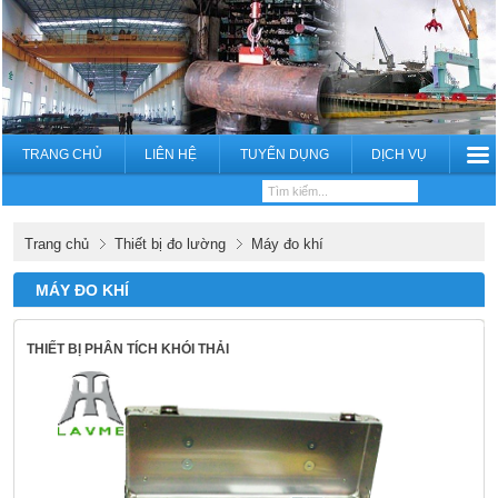
TRANG CHỦ
LIÊN HỆ
TUYỂN DỤNG
DỊCH VỤ
Trang chủ
Thiết bị đo lường
Máy đo khí
MÁY ĐO KHÍ
THIẾT BỊ PHÂN TÍCH KHÓI THẢI