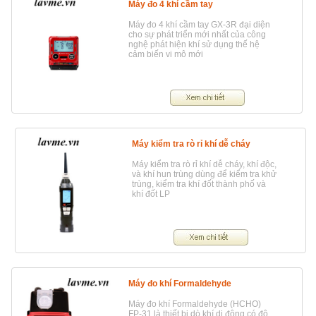
Máy đo 4 khí cầm tay
Máy đo 4 khí cầm tay GX-3R đại diện
cho sự phát triển mới nhất của công
nghệ phát hiện khí sử dụng thế hệ
cảm biến vi mô mới
Máy kiểm tra rò rỉ khí dễ cháy
Máy kiểm tra rò rỉ khí dễ cháy, khí độc,
và khí hun trùng dùng để kiểm tra khử
trùng, kiểm tra khí đốt thành phố và
khí đốt LP
Máy đo khí Formaldehyde
Máy đo khí Formaldehyde (HCHO)
FP-31 là thiết bị dò khí di động có độ