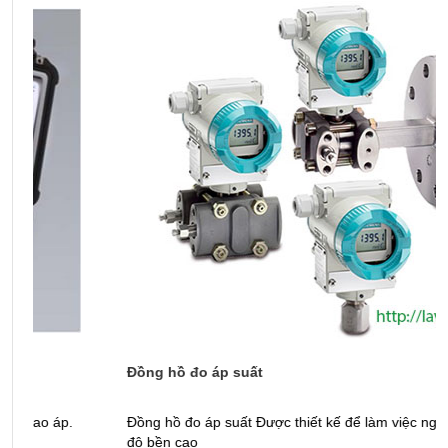
Đồng hồ đo áp suất
M
Đồng hồ đo áp suất Được thiết kế để làm việc ngoài trời với
M
độ bền cao
t