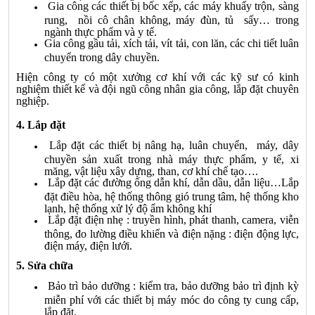
Gia công các thiết bị bốc xếp, các máy khuấy trộn, sàng
rung, nồi cô chân không, máy đùn, tủ sấy… trong
ngành thực phẩm và y tế.
Gia công gầu tải, xích tải, vít tải, con lăn, các chi tiết luân
chuyển trong dây chuyền.
Hiện công ty có một xưởng cơ khí với các kỹ sư có kinh
nghiệm thiết kế và đội ngũ công nhân gia công, lắp đặt chuyên
nghiệp.
4. Lắp đặt
Lắp đặt các thiết bị nâng hạ, luân chuyển, máy, dây
chuyền sản xuất trong nhà máy thực phẩm, y tế, xi
măng, vật liệu xây dựng, than, cơ khí chế tạo….
Lắp đặt các đường ống dẫn khí, dẫn dầu, dẫn liệu…Lắp
đặt điều hòa, hệ thống thông gió trung tâm, hệ thống kho
lạnh, hệ thống xử lý độ ẩm không khí
Lắp đặt điện nhẹ : truyền hình, phát thanh, camera, viễn
thông, đo lường điều khiển và điện nặng : điện động lực,
điện máy, điện lưới.
5. Sửa chữa
Bảo trì bảo dưỡng : kiểm tra, bảo dưỡng bảo trì định kỳ
miễn phí với các thiết bị máy móc do công ty cung cấp,
lắp đặt.