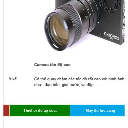
Camera tốc độ cao
M
Có thể quay chậm các tốc độ rất cao với hình ảnh rõ nét
K
như : đạn bắn, giọt nước, va đập….
t
Thiết bị đo áp suất
Máy đo lực căng