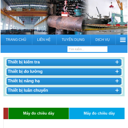
TRANG CHỦ
LIÊN HỆ
TUYỂN DỤNG
DỊCH VỤ
Thiết bị kiểm tra
Thiết bị đo lường
Thiết bị nâng hạ
Thiết bị luân chuyển
Máy đo chiều dày
Máy đo chiều dày