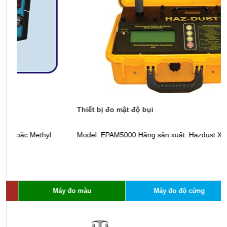
Thiết bị đo mật độ bụi
M
Model: EPAM5000 Hãng sản xuất: Hazdust Xuất xứ: Mỹ
m
n
l
d
Máy đo màu
Máy đo độ cứng