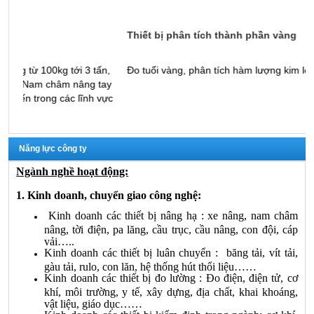
Thiết bị phân tích thành phần vàng
M
n,
Đo tuổi vàng, phân tích hàm lượng kim loại lẫn trong vàng
M
ay
k
vực
Năng lực công ty
Ngành nghề hoạt động:
1. Kinh doanh, chuyển giao công nghệ:
Kinh doanh các thiết bị nâng hạ : xe nâng, nam châm
nâng, tời điện, pa lăng, cầu trục, cầu nâng, con đội, cáp
vải…..
Kinh doanh các thiết bị luân chuyển : băng tải, vít tải,
gàu tải, rulo, con lăn, hệ thống hút thổi liệu……
Kinh doanh các thiết bị đo lường : Đo điện, điện tử, cơ
khí, môi trường, y tế, xây dựng, địa chất, khai khoáng,
vật liệu, giáo dục……