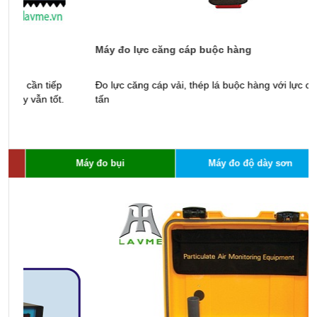
Máy đo lực căng cáp buộc hàng
T
Đo lực căng cáp vải, thép lá buộc hàng với lực căng lên tới 1
T
tấn
đ
Máy đo bụi
Máy đo độ dày sơn