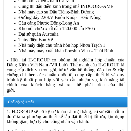
Cụm khí - điện - đạm Cà Mau
Cung thi đấu điền kinh trong nhà INDOORGAME
Nhà máy cao su Dầu Tiếng-Bình Dương
Đường dây 220kV Buôn Kuôp – Đắc Nông
Cầu cảng Phước Đông-Long An
Kho nổi chứa xuất dầu 150.000 tấn FS05
Đại sứ quán Australia
Thủy điện Bản Vẽ
Nhà máy điện chu trình hỗn hợp Nhơn Trạch 1
Nhà máy may xuất khẩu Pooshin Vina – Thái Bình
-
Hiện tại
H-GROUP
có phòng thí nghiệm hợp chuẩn của
Đăng Kiểm Việt Nam (VR Lab). Thế mạnh của
H-GROUP
là
cung cấp dịch vụ trọn gói, từ tư vấn hệ thống, đào tạo & cấp
chứng chỉ theo các chuẩn quốc tế, cung cấp thiết bị và quy
trình kỹ thuật phù hợp với yêu cầu nhiệm vụ, khả năng tài
chính của khách hàng và xu thế phát triển của thế
giới.
Chế độ hậu mãi
1.
H-GROUP
sẽ cử kỹ sư khảo sát mặt bằng, cơ sở vật chất từ
đó đưa ra phương án thiết kế lắp đặt thiết bị tối ưu, tận dụng
không gian, hợp lý cho công nhân vận hành.