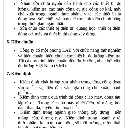
Nhận sửa chữa ngoài bảo hành cho các thiết bị đo
lường, kiểm tra, các máy công cụ gia công cơ khí, máy
chế xuất trong ngành thực phẩm, y tế, các thiết bị tự
động hóa. Sửa chữa và thay thế các linh kiện chính hãng
trong thời gian ngắn nhất.
Sửa chữa các thiết bị điện tử, quang học, thiết bị điện,
động cơ, máy và thiết bị thi công xây dựng...
6. Hiệu chuẩn
Công ty có một phòng LAB với chức năng thử nghiệm
và hiệu chuẩn, hiệu chuẩn các thiết bị đo lường kiểm tra.
Tất cả quy trình hiệu chuẩn đều được công nhận bởi viện
đo lường Việt Nam (VMI).
7. Kiểm định
Kiểm định chất lượng sản phẩm trong từng công đoạn
sản xuất : vật liệu đầu vào, gia công chế xuất, thành
phẩm…
Kiểm định trong quá trình thi công : lắp máy, đóng tàu,
lắp ráp…. Trong các nhà máy nhiệt điện, xi măng, hóa
dầu, than đá, luyện kim, hóa chất.
Kiểm định trong ngành giao thông xây dựng : nền
móng, cầu, đường ray…Kiểm định trong ngành y tế,
thực phẩm, kiểm tra các thông số môi trường, nước thải,
khí độc hại trong hầm lò…..