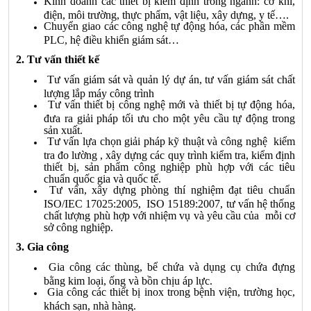
Kinh doanh các thiết bị kiểm định trong ngành: cơ khí,
điện, môi trường, thực phẩm, vật liệu, xây dựng, y tế….
Chuyển giao các công nghệ tự động hóa, các phần mềm
PLC, hệ điều khiển giám sát…
2. Tư vấn thiết kế
Tư vấn giám sát và quản lý dự án, tư vấn giám sát chất
lượng lắp máy công trình
Tư vấn thiết bị công nghệ mới và thiết bị tự động hóa,
đưa ra giải pháp tối ưu cho một yêu cầu tự động trong
sản xuất.
Tư vấn lựa chọn giải pháp kỹ thuật và công nghệ kiểm
tra đo lường , xây dựng các quy trình kiểm tra, kiểm định
thiết bị, sản phẩm công nghiệp phù hợp với các tiêu
chuẩn quốc gia và quốc tế.
Tư vấn, xây dựng phòng thí nghiệm đạt tiêu chuẩn
ISO/IEC 17025:2005, ISO 15189:2007, tư vấn hệ thống
chất lượng phù hợp với nhiệm vụ và yêu cầu của mỗi cơ
sở công nghiệp.
3. Gia công
Gia công các thùng, bể chứa và dụng cụ chứa đựng
bằng kim loại, ống và bồn chịu áp lực.
Gia công các thiết bị inox trong bệnh viện, trường học,
khách sạn, nhà hàng.