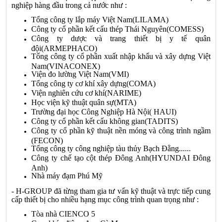
nghiệp hàng đầu trong cả nước như :
Tổng công ty lắp máy Việt Nam(LILAMA)
Công ty cổ phần kết cấu thép Thái Nguyên(COMESS)
Công ty dược và trang thiết bị y tế quân
đội(ARMEPHACO)
Tổng công ty cổ phần xuất nhập khẩu và xây dựng Việt
Nam(VINACONEX)
Viện đo lường Việt Nam(VMI)
Tổng công ty cơ khí xây dựng(COMA)
Viện nghiên cứu cơ khí(NARIME)
Học viện kỹ thuật quân sự(MTA)
Trường đại học Công Nghiệp Hà Nội( HAUI)
Công ty cổ phần kết cấu không gian(TADITS)
Công ty cổ phần kỹ thuật nền móng và công trình ngầm
(FECON)
Tổng công ty công nghiệp tàu thủy Bạch Đằng......
Công ty chế tạo cột thép Đông Anh(HYUNDAI Đông
Anh)
Nhà máy đạm Phú Mỹ
-
H-GROUP
đã từng tham gia tư vấn kỹ thuật và trực tiếp cung
cấp thiết bị cho nhiều hạng mục công trình quan trọng như :
Tòa nhà CIENCO 5