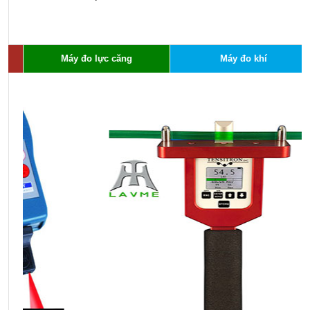
x
c
c
h
Máy đo lực căng
Máy đo khí