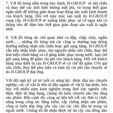
7. Với lỗi hỏng nằm trong bảo hành, H-GROUP sẽ sửa chữa
và thay thế các linh kiện không mất phí, và trong thời gian
ngắn nhất để không gián đoạn hoạt động sản xuất kinh doanh
của khách hàng. Đối với máy móc sản xuất do H-GROUP
cung cấp, H-GROUP sẽ xuống khắc phục sự cố ngay khi có
thông báo để đảm bảo thời gian gián đoạn sản xuất là ngắn
nhất.
8. Với lỗi hỏng do chủ quan như va đập, chập cháy, ngấm
nước……những lỗi hỏng mà các công ty thương mại thông
thường không nhận sửa chữa hoặc gửi sang hãng. H-GROUP
vẫn tiếp nhận khắc phục, tìm nguyên nhân sửa chữa, thay thế
linh kiện chính hãng và cố gắng khắc phục trong nước, hạn chế
gửi sang hãng để giảm chi phí cho khách hàng. Đối với khách
hàng mua thiết bị của H-GROUP sẽ có chế độ giảm 15% giá
sửa chữa, thay thế phụ kiện và toàn bộ chi phí vận chuyển sẽ
do H-GROUP đáp ứng.
Với đội ngũ kỹ sư trẻ tuổi có năng lực, được đào tạo chuyên
nghiệp, các cố vấn là tiến sỹ đầu ngành về vật lý hạt nhân, hóa
học với nhiều năm kinh nghiệm trong lĩnh vực nghiên cứu
điện- điện tử ứng dụng, chúng tôi luôn chuyên sâu cho từng
sản phẩm. Bên cạnh đó, cùng sự liên kết với các đơn vị chức
năng trong công tác đăng kiểm, cấp chứng nhận sản phẩm,
công ty luôn đáp ứng yêu cầu của các chủ đầu tư trong và
ngoài nước. Chúng tôi đã nhận được sự tin cậy của đông đảo