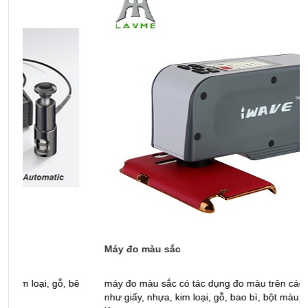
Máy đo màu sắc
M
máy đo màu sắc có tác dụng đo màu trên các nền vật liệu
V
như giấy, nhựa, kim loại, gỗ, bao bì, bột màu, dung dịch