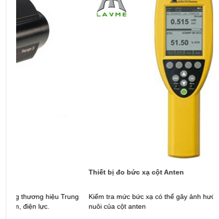
Thiết bị đo bức xạ cột Anten
M
ng
Kiểm tra mức bức xạ có thể gây ảnh hưởng đến người, vật
M
nuôi của cột anten
t