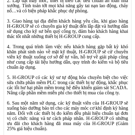
2. Lắp đặt máy móc, thiết bị theo các tiêu chuẩn an toàn nhà
xưởng. Tính toán tới mọi khả năng gây tai nạn lao động, cháy
nổ…và có biện pháp khắc phục dự phòng.
3. Giao hàng tại địa điểm khách hàng yêu cầu, khi giao hàng
H-GROUP sẽ có chuyên gia kỹ thuật đến lắp đặt và hướng dẫn
sử dụng cho kỹ sư bên quý công ty, đảm bảo khách hàng khai
thác tốt nhất những thiết bị H-GROUP cung cấp.
4. Trong quá trình làm việc nếu khách hàng gặp bất kỳ khó
khăn phát sinh nào về mặt kỹ thuật, H-GROUP sẽ cử chuyên
viên kỹ thuật xuống cơ sở để tư vấn, hỗ trợ về giải pháp cũng
như cung cấp tài liệu hướng dẫn, quy trình đo kiểm và bộ tiêu
chuẩn áp dụng.
5. H-GROUP có các kỹ sư tự động hóa chuyên biệt cho việc
sửa chữa phần mềm PLC trong các thiết bị tự động, khắc phục
các lỗi hư hại phần mềm trong hệ điều khiển giám sát SCADA.
Nâng cấp phần mềm miễn phí cho thiết bị mua của công ty.
6. Sau một năm sử dụng, các kỹ thuật viên của H-GROUP sẽ
xuống bảo dưỡng bảo trì cho các máy móc cơ khí định kỳ hàng
năm. Đối với các thiết bị đo kiểm đều phải hiệu chuẩn tại đơn
vị có chức năng và tư cách pháp nhân. H-GROUP có những
ưu đãi cho khách hàng đã mua máy của H-GROUP (Giảm
25% giá hiệu chuẩn).