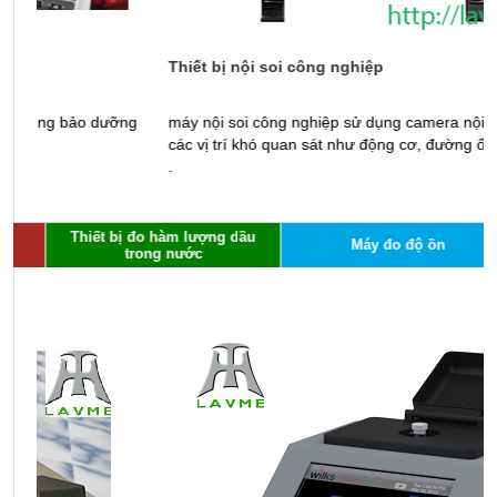
Thiết bị nội soi công nghiệp
B
g
máy nội soi công nghiệp sử dụng camera nội soi để kiểm tra
B
các vị trí khó quan sát như động cơ, đường ống, cống ngầm
p
.
d
Thiết bị đo hàm lượng dầu
Máy đo độ ồn
trong nước