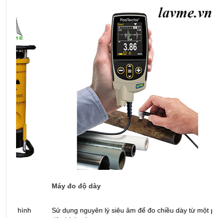
Máy đo độ dày
T
Sử dụng nguyên lý siêu âm để đo chiều dày từ một phía với
Ứ