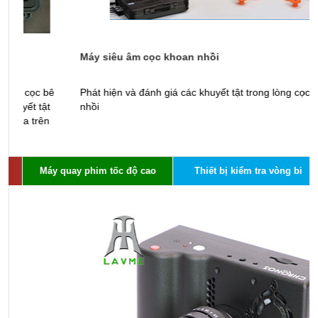
Máy siêu âm cọc khoan nhồi
M
Phát hiện và đánh giá các khuyết tật trong lòng cọc khoan
X
nhồi
s
Máy quay phim tốc độ cao
Thiết bị kiểm tra vòng bi