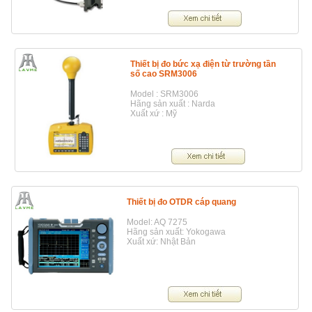
Thiết bị đo bức xạ điện từ trường tần
số cao SRM3006
Model : SRM3006
Hãng sản xuất : Narda
Xuất xứ : Mỹ
Thiết bị đo OTDR cáp quang
Model: AQ 7275
Hãng sản xuất: Yokogawa
Xuất xứ: Nhật Bản