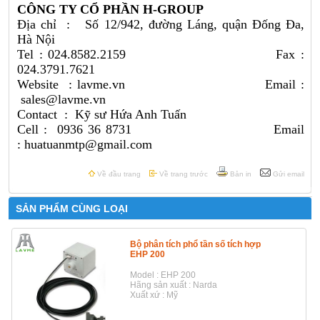
CÔNG TY CỔ PHẦN H-GROUP
Địa chỉ : Số 12/942, đường Láng, quận Đống Đa,
Hà Nội
Tel : 024.8582.2159 Fax :
024.3791.7621
Website :
lavme.vn
Email :
sales@lavme.vn
Contact : Kỹ sư Hứa Anh Tuấn
Cell : 0936 36 8731 Email
: huatuanmtp@gmail.com
Về đầu trang
Về trang trước
Bản in
Gửi email
SẢN PHẨM CÙNG LOẠI
Bộ phân tích phổ tần số tích hợp
EHP 200
Model : EHP 200
Hãng sản xuất : Narda
Xuất xứ : Mỹ