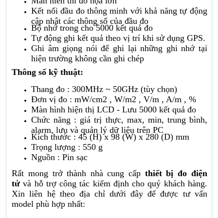
Màn hiển thi đồ họa lớn
Kết nối đầu đo thông minh với khả năng tự động
cập nhật các thông số của đầu đo
Bộ nhớ trong cho 5000 kết quả đo
Tự động ghi kết quả theo vị trí khi sử dụng GPS.
Ghi âm giọng nói để ghi lại những ghi nhớ tại
hiện trường không cần ghi chép
Thông số kỹ thuật:
Thang đo : 300MHz ~ 50GHz (tùy chọn)
Đơn vị đo : mW/cm2 , W/m2 , V/m , A/m , %
Màn hình hiện thị LCD - Lưu 5000 kết quả đo
Chức năng : giá trị thực, max, min, trung bình,
alarm, lưu và quản lý dữ liệu trên PC
Kích thước : 45 (H) x 98 (W) x 280 (D) mm
Trọng lượng : 550 g
Nguồn : Pin sạc
Rất mong trở thành nhà cung cấp
thiết bị đo điện
tử
và hỗ trợ công tác kiểm định cho quý khách hàng.
Xin liên hệ theo địa chỉ dưới đây để được tư vấn
model phù hợp nhất: