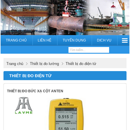
TRANG CHỦ
LIÊN HỆ
TUYỂN DỤNG
DỊCH VỤ
Trang chủ
Thiết bị đo lường
Thiết bị đo điện tử
THIẾT BỊ ĐO ĐIỆN TỬ
THIẾT BỊ ĐO BỨC XẠ CỘT ANTEN