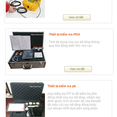
Thiết bị kiểm tra PDA
Tính tải trọng của cọc bê tông thông
qua thử động biến lớn cho cọc
Thiết bị kiểm tra pit
máy kiểm tra PIT là để kiểm tra tính
đồng nhất của cọc bê tông, nhằm xác
định được vị trí và mức độ của khuyết
tật (nếu có) cọc bê tông đóng hoặc
cọc khoan nhồi dựa trên sóng phản
hồi ghi được trên đỉnh cọc