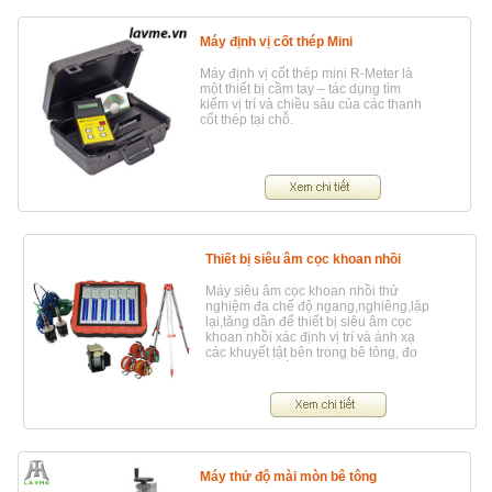
Máy định vị cốt thép Mini
Máy định vị cốt thép mini R-Meter là
một thiết bị cầm tay – tác dụng tìm
kiếm vị trí và chiều sâu của các thanh
cốt thép tại chỗ.
Thiết bị siêu âm cọc khoan nhồi
Máy siêu âm cọc khoan nhồi thử
nghiệm đa chế độ ngang,nghiêng,lặp
lại,tăng dần để thiết bị siêu âm cọc
khoan nhồi xác định vị trí và ánh xạ
các khuyết tật bên trong bê tông, đo
độ sâu của vết nứt
Máy thử độ mài mòn bê tông