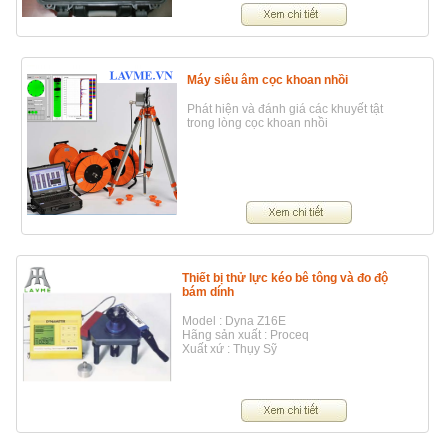
Máy siêu âm cọc khoan nhồi
Phát hiện và đánh giá các khuyết tật
trong lòng cọc khoan nhồi
Thiết bị thử lực kéo bê tông và đo độ
bám dính
Model : Dyna Z16E
Hãng sản xuất : Proceq
Xuất xứ : Thụy Sỹ