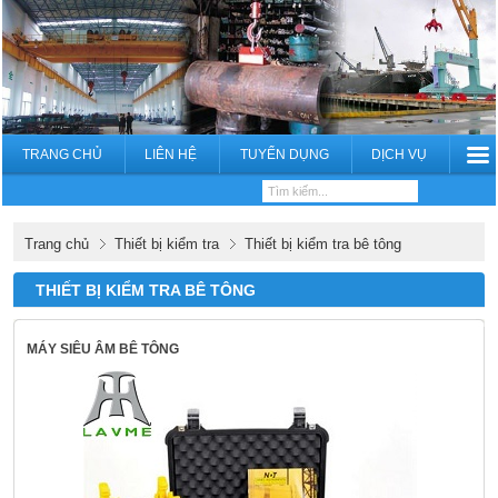
TRANG CHỦ
LIÊN HỆ
TUYỂN DỤNG
DỊCH VỤ
Trang chủ
Thiết bị kiểm tra
Thiết bị kiểm tra bê tông
THIẾT BỊ KIỂM TRA BÊ TÔNG
MÁY SIÊU ÂM BÊ TÔNG