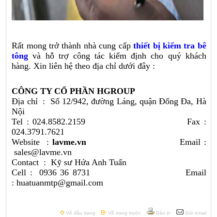
Rất mong trở thành nhà cung cấp
thiết bị kiểm tra bê
tông
và hỗ trợ công tác kiểm định cho quý khách
hàng. Xin liên hệ theo địa chỉ dưới đây :
CÔNG TY CỔ PHẦN HGROUP
Địa chỉ : Số 12/942, đường Láng, quận Đống Đa, Hà
Nội
Tel : 024.8582.2159 Fax :
024.3791.7621
Website :
lavme.vn
Email :
sales@lavme.vn
Contact : Kỹ sư Hứa Anh Tuấn
Cell : 0936 36 8731 Email
: huatuanmtp@gmail.com
Về đầu trang
Về trang trước
Bản in
Gửi email