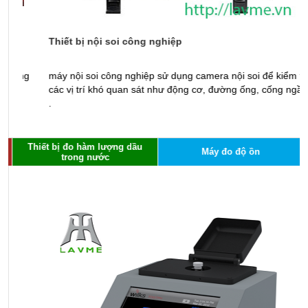
Thiết bị nội soi công nghiệp
B
g
máy nội soi công nghiệp sử dụng camera nội soi để kiểm tra
B
các vị trí khó quan sát như động cơ, đường ống, cống ngầm
p
.
d
Thiết bị đo hàm lượng dầu
Máy đo độ ồn
trong nước