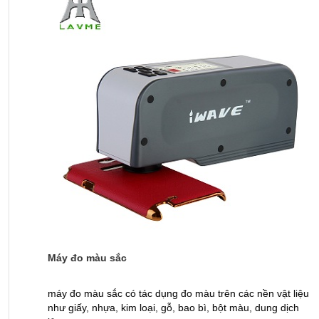
Máy đo màu sắc
M
máy đo màu sắc có tác dụng đo màu trên các nền vật liệu
V
như giấy, nhựa, kim loại, gỗ, bao bì, bột màu, dung dịch