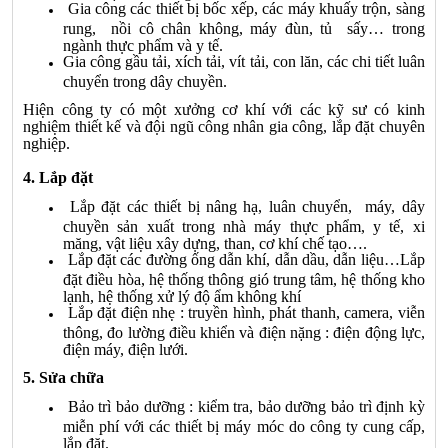
Gia công các thiết bị bốc xếp, các máy khuấy trộn, sàng
rung, nồi cô chân không, máy đùn, tủ sấy… trong
ngành thực phẩm và y tế.
Gia công gầu tải, xích tải, vít tải, con lăn, các chi tiết luân
chuyển trong dây chuyền.
Hiện công ty có một xưởng cơ khí với các kỹ sư có kinh
nghiệm thiết kế và đội ngũ công nhân gia công, lắp đặt chuyên
nghiệp.
4. Lắp đặt
Lắp đặt các thiết bị nâng hạ, luân chuyển, máy, dây
chuyền sản xuất trong nhà máy thực phẩm, y tế, xi
măng, vật liệu xây dựng, than, cơ khí chế tạo….
Lắp đặt các đường ống dẫn khí, dẫn dầu, dẫn liệu…Lắp
đặt điều hòa, hệ thống thông gió trung tâm, hệ thống kho
lạnh, hệ thống xử lý độ ẩm không khí
Lắp đặt điện nhẹ : truyền hình, phát thanh, camera, viễn
thông, đo lường điều khiển và điện nặng : điện động lực,
điện máy, điện lưới.
5. Sửa chữa
Bảo trì bảo dưỡng : kiểm tra, bảo dưỡng bảo trì định kỳ
miễn phí với các thiết bị máy móc do công ty cung cấp,
lắp đặt.