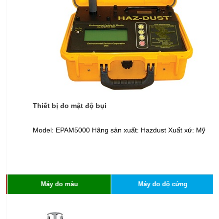
Thiết bị đo mật độ bụi
M
Model: EPAM5000 Hãng sản xuất: Hazdust Xuất xứ: Mỹ
m
n
l
d
Máy đo màu
Máy đo độ cứng