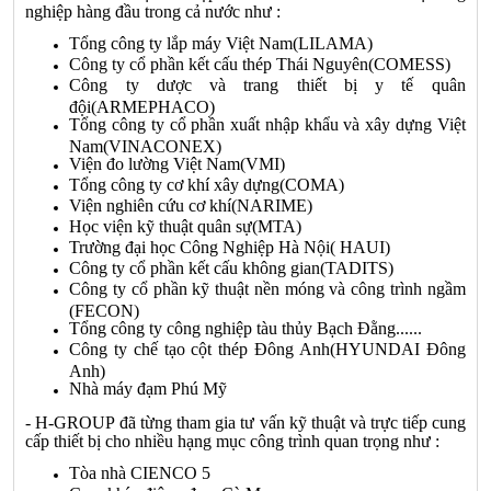
nghiệp hàng đầu trong cả nước như :
Tổng công ty lắp máy Việt Nam(LILAMA)
Công ty cổ phần kết cấu thép Thái Nguyên(COMESS)
Công ty dược và trang thiết bị y tế quân
đội(ARMEPHACO)
Tổng công ty cổ phần xuất nhập khẩu và xây dựng Việt
Nam(VINACONEX)
Viện đo lường Việt Nam(VMI)
Tổng công ty cơ khí xây dựng(COMA)
Viện nghiên cứu cơ khí(NARIME)
Học viện kỹ thuật quân sự(MTA)
Trường đại học Công Nghiệp Hà Nội( HAUI)
Công ty cổ phần kết cấu không gian(TADITS)
Công ty cổ phần kỹ thuật nền móng và công trình ngầm
(FECON)
Tổng công ty công nghiệp tàu thủy Bạch Đằng......
Công ty chế tạo cột thép Đông Anh(HYUNDAI Đông
Anh)
Nhà máy đạm Phú Mỹ
-
H-GROUP
đã từng tham gia tư vấn kỹ thuật và trực tiếp cung
cấp thiết bị cho nhiều hạng mục công trình quan trọng như :
Tòa nhà CIENCO 5