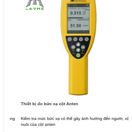
Thiết bị đo bức xạ cột Anten
M
ng
Kiểm tra mức bức xạ có thể gây ảnh hưởng đến người, vật
M
nuôi của cột anten
t