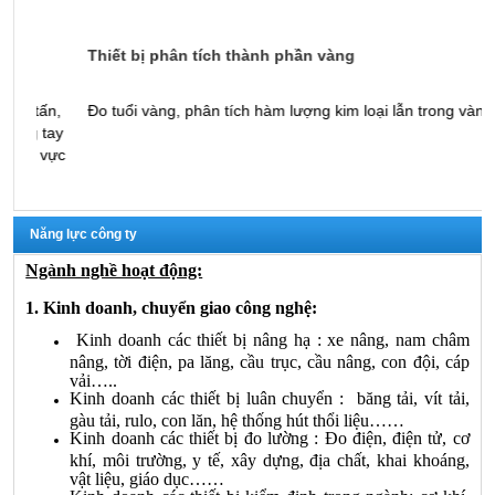
Thiết bị phân tích thành phần vàng
M
n,
Đo tuổi vàng, phân tích hàm lượng kim loại lẫn trong vàng
M
ay
k
vực
Năng lực công ty
Ngành nghề hoạt động:
1. Kinh doanh, chuyển giao công nghệ:
Kinh doanh các thiết bị nâng hạ : xe nâng, nam châm
nâng, tời điện, pa lăng, cầu trục, cầu nâng, con đội, cáp
vải…..
Kinh doanh các thiết bị luân chuyển : băng tải, vít tải,
gàu tải, rulo, con lăn, hệ thống hút thổi liệu……
Kinh doanh các thiết bị đo lường : Đo điện, điện tử, cơ
khí, môi trường, y tế, xây dựng, địa chất, khai khoáng,
vật liệu, giáo dục……