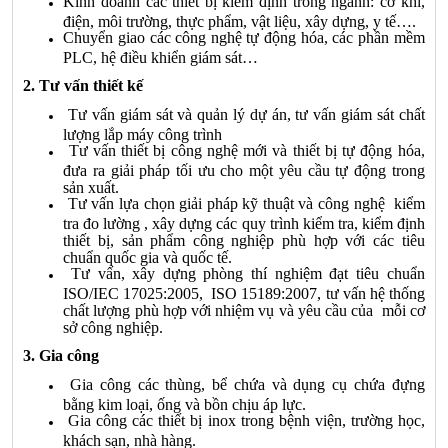
Kinh doanh các thiết bị kiểm định trong ngành: cơ khí,
điện, môi trường, thực phẩm, vật liệu, xây dựng, y tế….
Chuyển giao các công nghệ tự động hóa, các phần mềm
PLC, hệ điều khiển giám sát…
2. Tư vấn thiết kế
Tư vấn giám sát và quản lý dự án, tư vấn giám sát chất
lượng lắp máy công trình
Tư vấn thiết bị công nghệ mới và thiết bị tự động hóa,
đưa ra giải pháp tối ưu cho một yêu cầu tự động trong
sản xuất.
Tư vấn lựa chọn giải pháp kỹ thuật và công nghệ kiểm
tra đo lường , xây dựng các quy trình kiểm tra, kiểm định
thiết bị, sản phẩm công nghiệp phù hợp với các tiêu
chuẩn quốc gia và quốc tế.
Tư vấn, xây dựng phòng thí nghiệm đạt tiêu chuẩn
ISO/IEC 17025:2005, ISO 15189:2007, tư vấn hệ thống
chất lượng phù hợp với nhiệm vụ và yêu cầu của mỗi cơ
sở công nghiệp.
3. Gia công
Gia công các thùng, bể chứa và dụng cụ chứa đựng
bằng kim loại, ống và bồn chịu áp lực.
Gia công các thiết bị inox trong bệnh viện, trường học,
khách sạn, nhà hàng.