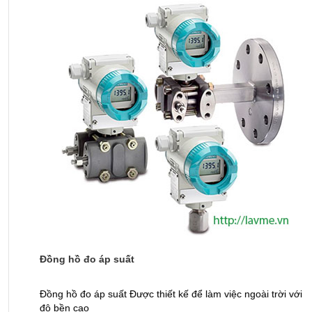
Đồng hồ đo áp suất
M
Đồng hồ đo áp suất Được thiết kế để làm việc ngoài trời với
M
độ bền cao
t