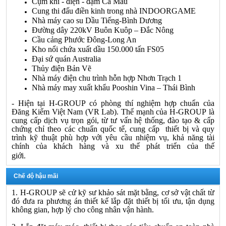
Cụm khí - điện - đạm Cà Mau
Cung thi đấu điền kinh trong nhà INDOORGAME
Nhà máy cao su Dầu Tiếng-Bình Dương
Đường dây 220kV Buôn Kuôp – Đắc Nông
Cầu cảng Phước Đông-Long An
Kho nổi chứa xuất dầu 150.000 tấn FS05
Đại sứ quán Australia
Thủy điện Bản Vẽ
Nhà máy điện chu trình hỗn hợp Nhơn Trạch 1
Nhà máy may xuất khẩu Pooshin Vina – Thái Bình
-
Hiện tại
H-GROUP
có phòng thí nghiệm hợp chuẩn của
Đăng Kiểm Việt Nam (VR Lab). Thế mạnh của
H-GROUP
là
cung cấp dịch vụ trọn gói, từ tư vấn hệ thống, đào tạo & cấp
chứng chỉ theo các chuẩn quốc tế, cung cấp thiết bị và quy
trình kỹ thuật phù hợp với yêu cầu nhiệm vụ, khả năng tài
chính của khách hàng và xu thế phát triển của thế
giới.
Chế độ hậu mãi
1.
H-GROUP
sẽ cử kỹ sư khảo sát mặt bằng, cơ sở vật chất từ
đó đưa ra phương án thiết kế lắp đặt thiết bị tối ưu, tận dụng
không gian, hợp lý cho công nhân vận hành.