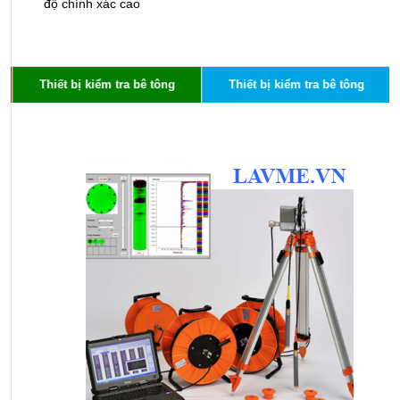
độ chính xác cao
n
Thiết bị kiểm tra bê tông
Thiết bị kiểm tra bê tông