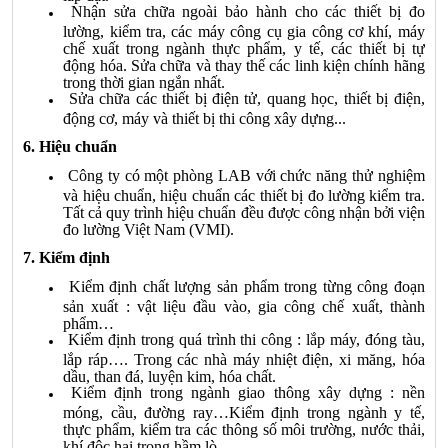
Nhận sửa chữa ngoài bảo hành cho các thiết bị đo
lường, kiểm tra, các máy công cụ gia công cơ khí, máy
chế xuất trong ngành thực phẩm, y tế, các thiết bị tự
động hóa. Sửa chữa và thay thế các linh kiện chính hãng
trong thời gian ngắn nhất.
Sửa chữa các thiết bị điện tử, quang học, thiết bị điện,
động cơ, máy và thiết bị thi công xây dựng...
6. Hiệu chuẩn
Công ty có một phòng LAB với chức năng thử nghiệm
và hiệu chuẩn, hiệu chuẩn các thiết bị đo lường kiểm tra.
Tất cả quy trình hiệu chuẩn đều được công nhận bởi viện
đo lường Việt Nam (VMI).
7. Kiểm định
Kiểm định chất lượng sản phẩm trong từng công đoạn
sản xuất : vật liệu đầu vào, gia công chế xuất, thành
phẩm…
Kiểm định trong quá trình thi công : lắp máy, đóng tàu,
lắp ráp…. Trong các nhà máy nhiệt điện, xi măng, hóa
dầu, than đá, luyện kim, hóa chất.
Kiểm định trong ngành giao thông xây dựng : nền
móng, cầu, đường ray…Kiểm định trong ngành y tế,
thực phẩm, kiểm tra các thông số môi trường, nước thải,
khí độc hại trong hầm lò…..