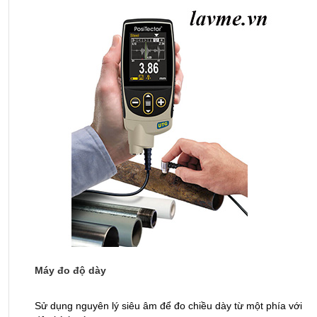
Máy đo độ dày
T
Sử dụng nguyên lý siêu âm để đo chiều dày từ một phía với
Ứ