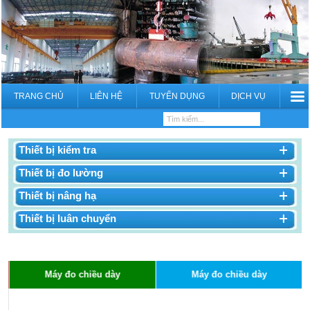
TRANG CHỦ
LIÊN HỆ
TUYỂN DỤNG
DỊCH VỤ
Thiết bị kiểm tra
Thiết bị đo lường
Thiết bị nâng hạ
Thiết bị luân chuyển
Máy đo chiều dày
Máy đo chiều dày