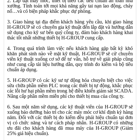
2. Lắp đặt máy móc, thiết bị theo các tiêu chuẩn an toàn nhà
xưởng. Tính toán tới mọi khả năng gây tai nạn lao động, cháy
nổ…và có biện pháp khắc phục dự phòng.
3. Giao hàng tại địa điểm khách hàng yêu cầu, khi giao hàng
H-GROUP sẽ có chuyên gia kỹ thuật đến lắp đặt và hướng dẫn
sử dụng cho kỹ sư bên quý công ty, đảm bảo khách hàng khai
thác tốt nhất những thiết bị H-GROUP cung cấp.
4. Trong quá trình làm việc nếu khách hàng gặp bất kỳ khó
khăn phát sinh nào về mặt kỹ thuật, H-GROUP sẽ cử chuyên
viên kỹ thuật xuống cơ sở để tư vấn, hỗ trợ về giải pháp cũng
như cung cấp tài liệu hướng dẫn, quy trình đo kiểm và bộ tiêu
chuẩn áp dụng.
5. H-GROUP có các kỹ sư tự động hóa chuyên biệt cho việc
sửa chữa phần mềm PLC trong các thiết bị tự động, khắc phục
các lỗi hư hại phần mềm trong hệ điều khiển giám sát SCADA.
Nâng cấp phần mềm miễn phí cho thiết bị mua của công ty.
6. Sau một năm sử dụng, các kỹ thuật viên của H-GROUP sẽ
xuống bảo dưỡng bảo trì cho các máy móc cơ khí định kỳ hàng
năm. Đối với các thiết bị đo kiểm đều phải hiệu chuẩn tại đơn
vị có chức năng và tư cách pháp nhân. H-GROUP có những
ưu đãi cho khách hàng đã mua máy của H-GROUP (Giảm
25% giá hiệu chuẩn).