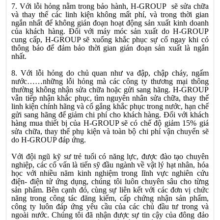
7. Với lỗi hỏng nằm trong bảo hành, H-GROUP sẽ sửa chữa
và thay thế các linh kiện không mất phí, và trong thời gian
ngắn nhất để không gián đoạn hoạt động sản xuất kinh doanh
của khách hàng. Đối với máy móc sản xuất do H-GROUP
cung cấp, H-GROUP sẽ xuống khắc phục sự cố ngay khi có
thông báo để đảm bảo thời gian gián đoạn sản xuất là ngắn
nhất.
8. Với lỗi hỏng do chủ quan như va đập, chập cháy, ngấm
nước……những lỗi hỏng mà các công ty thương mại thông
thường không nhận sửa chữa hoặc gửi sang hãng. H-GROUP
vẫn tiếp nhận khắc phục, tìm nguyên nhân sửa chữa, thay thế
linh kiện chính hãng và cố gắng khắc phục trong nước, hạn chế
gửi sang hãng để giảm chi phí cho khách hàng. Đối với khách
hàng mua thiết bị của H-GROUP sẽ có chế độ giảm 15% giá
sửa chữa, thay thế phụ kiện và toàn bộ chi phí vận chuyển sẽ
do H-GROUP đáp ứng.
Với đội ngũ kỹ sư trẻ tuổi có năng lực, được đào tạo chuyên
nghiệp, các cố vấn là tiến sỹ đầu ngành về vật lý hạt nhân, hóa
học với nhiều năm kinh nghiệm trong lĩnh vực nghiên cứu
điện- điện tử ứng dụng, chúng tôi luôn chuyên sâu cho từng
sản phẩm. Bên cạnh đó, cùng sự liên kết với các đơn vị chức
năng trong công tác đăng kiểm, cấp chứng nhận sản phẩm,
công ty luôn đáp ứng yêu cầu của các chủ đầu tư trong và
ngoài nước. Chúng tôi đã nhận được sự tin cậy của đông đảo