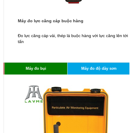
Máy đo lực căng cáp buộc hàng
T
Đo lực căng cáp vải, thép lá buộc hàng với lực căng lên tới 1
T
tấn
đ
Máy đo bụi
Máy đo độ dày sơn