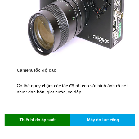
Camera tốc độ cao
M
Có thể quay chậm các tốc độ rất cao với hình ảnh rõ nét
K
như : đạn bắn, giọt nước, va đập….
t
Thiết bị đo áp suất
Máy đo lực căng