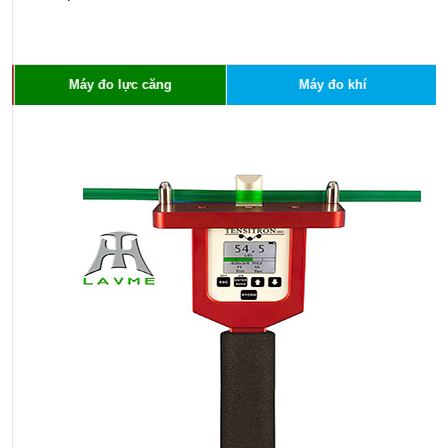
x
c
c
h
Máy đo lực căng
Máy đo khí