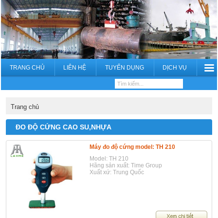
TRANG CHỦ
LIÊN HỆ
TUYỂN DỤNG
DỊCH VỤ
Trang chủ
ĐO ĐỘ CỨNG CAO SU,NHỰA
Máy đo độ cứng model: TH 210
Model: TH 210
Hãng sản xuất: Time Group
Xuất xứ: Trung Quốc