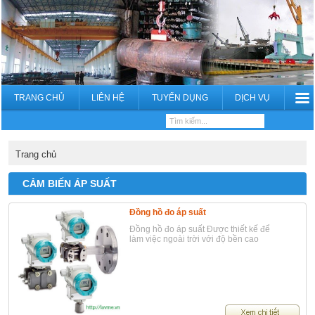
TRANG CHỦ
LIÊN HỆ
TUYỂN DỤNG
DỊCH VỤ
Trang chủ
CẢM BIẾN ÁP SUẤT
Đồng hồ đo áp suất
Đồng hồ đo áp suất Được thiết kế để
làm việc ngoài trời với độ bền cao