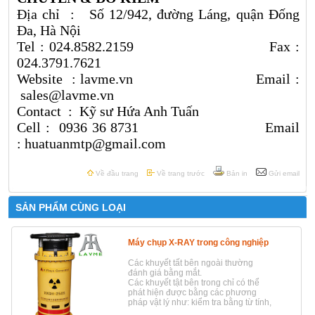
Địa chỉ : Số 12/942, đường Láng, quận Đống
Đa, Hà Nội
Tel : 024.8582.2159 Fax :
024.3791.7621
Website :
lavme.vn
Email :
sales@lavme.vn
Contact : Kỹ sư Hứa Anh Tuấn
Cell : 0936 36 8731 Email
: huatuanmtp@gmail.com
Về đầu trang
Về trang trước
Bản in
Gửi email
SẢN PHẨM CÙNG LOẠI
Máy chụp X-RAY trong công nghiệp
Các khuyết tất bên ngoài thường
đánh giá bằng mắt.
Các khuyết tật bên trong chỉ có thể
phát hiện được bằng các phương
pháp vật lý như: kiểm tra bằng từ tính,
siêu âm, chụp ảnh phóng xạ…, trong