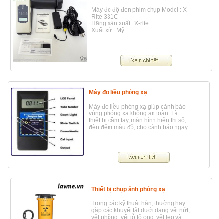
Máy đo độ đen phim chụp Model : X-
Rite 331C
Hãng sản xuất : X-rite
Xuất xứ : Mỹ
Máy đo liều phóng xạ
Máy đo liều phóng xạ giúp cảnh báo
vùng phóng xạ không an toàn. Là
thiết bị cầm tay, màn hình hiển thị số,
đèn đếm màu đỏ, cho cảnh báo ngay
Thiết bị chụp ảnh phóng xạ
Trong các kỹ thuật hàn, thường hay
gặp các khuyết tật dưới dạng vết nứt,
vết phồng, vết rỗ tổ ong, vết lẹo và