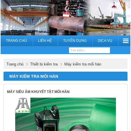
TRANG CHỦ
LIÊN HỆ
TUYỂN DỤNG
DỊCH VỤ
Trang chủ
Thiết bị kiểm tra
Máy kiểm tra mối hàn
MÁY KIỂM TRA MỐI HÀN
MÁY SIÊU ÂM KHUYẾT TẬT MỐI HÀN