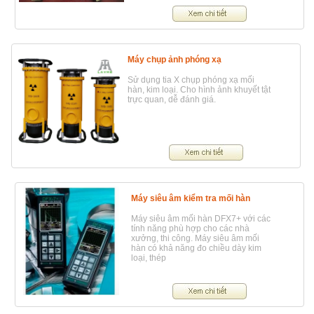
Máy chụp ảnh phóng xạ
Sử dụng tia X chụp phóng xạ mối
hàn, kim loại. Cho hình ảnh khuyết tật
trực quan, dễ đánh giá.
Máy siêu âm kiểm tra mối hàn
Máy siêu âm mối hàn DFX7+ với các
tính năng phù hợp cho các nhà
xưởng, thi công. Máy siêu âm mối
hàn có khả năng đo chiều dày kim
loại, thép