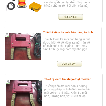
các dạng khuyết tật khác. Tùy theo vị
trí của chúng trên tiết diện của mối
hàn, người ta phân biệt các khuyết tật
bên trong và các khuyết tật bên
ngoài. Các khuyết tất bên ngoài
thường đánh giá bằng mắt. Các
khuyết tật bên trong chỉ có thể phát
hiện được bằng các phương pháp
vật lý như: kiểm tra bằng từ tính, siêu
âm, chụp ảnh phóng xạ…, trong các
Thiết bị kiểm tra mối hàn bằng từ tính
phương pháp trên thì chụp ảnh bức
xạ ( Radiography) là phương pháp
Thiết bị kiểm tra mối hàn bằng từ tính
hữu hiệu nhất hiện nay
được thiết kế để kiểm tra mối hàn trên
bề mặt hoặc sâu xuống 3mm. Máy
sinh từ thuộc loại cầm tay nhỏ gọn
Thiết bị kiểm tra khuyết tật mối hàn
Thiết bị kiểm tra mối hàn sử dụng
phương pháp từ tính để kiểm tra bề
mặt với chi phí thấp. Kiểm tra mối
hàn, đường hàn, vật đúc kim loại