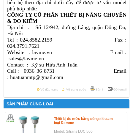
liên hệ theo địa chỉ dưới đây để được tư vấn model
phù hợp nhất:
CÔNG TY CỔ PHẦN THIẾT BỊ NÂNG CHUYỂN
& ĐO KIỂM
Địa chỉ : Số 12/942, đường Láng, quận Đống Đa,
Hà Nội
Tel : 024.8582.2159 Fax :
024.3791.7621
Website :
lavme.vn
Email :
sales@lavme.vn
Contact : Kỹ sư Hứa Anh Tuấn
Cell : 0936 36 8731 Email
: huatuanmtp@gmail.com
Về đầu trang
Về trang trước
Bản in
Gửi email
SẢN PHẨM CÙNG LOẠI
Thiết bị đo mức bằng sóng siêu âm
loại Remote
Model: Sitrans LUC 500