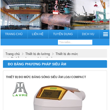
TRANG CHỦ
LIÊN HỆ
TUYỂN DỤNG
DỊCH VỤ
Trang chủ
Thiết bị đo lường
Thiết bị đo mức
Đo bằng phương pháp siêu âm
ĐO BẰNG PHƯƠNG PHÁP SIÊU ÂM
THIẾT BỊ ĐO MỨC BẰNG SÓNG SIÊU ÂM LOẠI COMPACT