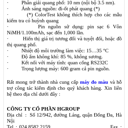
· Phân giải quang phổ: 10 nm (nội bộ 3.5 nm).
· Ánh sáng nguồn: đi-ốt phát quang (*)
· (*) ColorTest không thích hợp cho các mẫu
kiểm tra có huỳnh quang
· Pin nguồn sử dụng: pin sạc 6 Vôn
NiMH/1.100mAh, sạc đến 1,000 lần.
· Hiển thị giá trị tương đối và tuyệt đối, hoặc đồ
thị quang phổ.
· Nhiệt độ môi trường làm việc: 15…35 °C
· Độ ẩm không khí: 85 %, không sương.
· Kết nối với máy tính: quan cổng RS232C
· Trọng lượng máy: 600 gram cả pin nguồn.
Rất mong trở thành nhà cung cấp
máy đo màu
và hỗ
trợ công tác kiểm định cho quý khách hàng. Xin liên
hệ theo địa chỉ dưới đây :
CÔNG TY CỔ PHẦN HGROUP
Địa chỉ : Số 12/942, đường Láng, quận Đống Đa, Hà
Nội
Tel : 024.8582.2159 Fax :