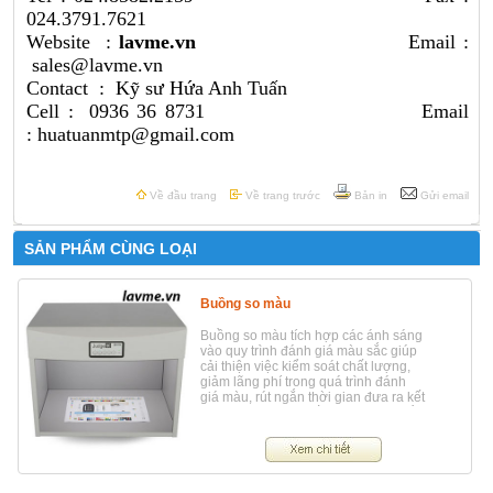
024.3791.7621
Website :
lavme.vn
Email :
sales@lavme.vn
Contact : Kỹ sư Hứa Anh Tuấn
Cell : 0936 36 8731 Email
: huatuanmtp@gmail.com
Về đầu trang
Về trang trước
Bản in
Gửi email
SẢN PHẨM CÙNG LOẠI
Buồng so màu
Buồng so màu tích hợp các ánh sáng
vào quy trình đánh giá màu sắc giúp
cải thiện việc kiểm soát chất lượng,
giảm lãng phí trong quá trình đánh
giá màu, rút ​​ngắn thời gian đưa ra kết
quả và cải thiện chất lượng sản phẩm
tổng thể.