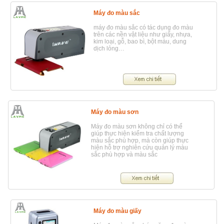
Máy đo màu sắc
máy đo màu sắc có tác dụng đo màu
trên các nền vật liệu như giấy, nhựa,
kim loại, gỗ, bao bì, bột màu, dung
dịch lỏng…
Máy đo màu sơn
Máy đo màu sơn không chỉ có thể
giúp thực hiện kiểm tra chất lượng
màu sắc phù hợp, mà còn giúp thực
hiện hỗ trợ nghiên cứu quản lý màu
sắc phù hợp và màu sắc
Máy đo màu giấy