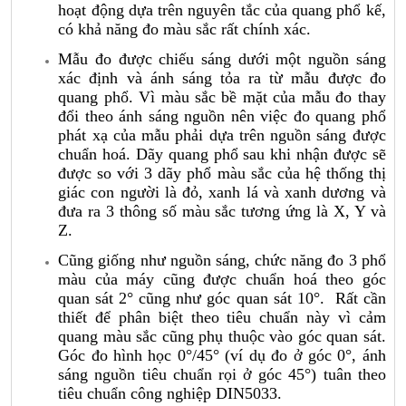
hoạt động dựa trên nguyên tắc của quang phổ kế,
có khả năng đo màu sắc rất chính xác.
Mẫu đo được chiếu sáng dưới một nguồn sáng
xác định và ánh sáng tỏa ra từ mẫu được đo
quang phổ. Vì màu sắc bề mặt của mẫu đo thay
đổi theo ánh sáng nguồn nên việc đo quang phổ
phát xạ của mẫu phải dựa trên nguồn sáng được
chuẩn hoá. Dãy quang phổ sau khi nhận được sẽ
được so với 3 dãy phổ màu sắc của hệ thống thị
giác con người là đỏ, xanh lá và xanh dương và
đưa ra 3 thông số màu sắc tương ứng là X, Y và
Z.
Cũng giống như nguồn sáng, chức năng đo 3 phổ
màu của máy cũng được chuẩn hoá theo góc
quan sát 2° cũng như góc quan sát 10°. Rất cần
thiết để phân biệt theo tiêu chuẩn này vì cảm
quang màu sắc cũng phụ thuộc vào góc quan sát.
Góc đo hình học 0°/45° (ví dụ đo ở góc 0°, ánh
sáng nguồn tiêu chuẩn rọi ở góc 45°) tuân theo
tiêu chuẩn công nghiệp DIN5033.