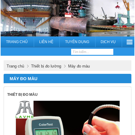
TRANG CHỦ
LIÊN HỆ
TUYỂN DỤNG
DỊCH VỤ
Trang chủ
Thiết bị đo lường
Máy đo màu
MÁY ĐO MÀU
THIẾT BỊ ĐO MÀU