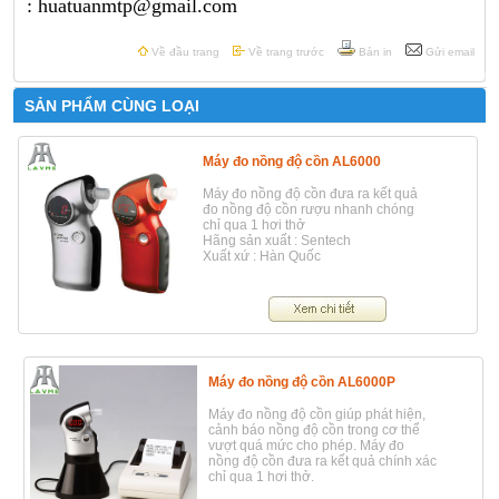
: huatuanmtp@gmail.com
Về đầu trang
Về trang trước
Bản in
Gửi email
SẢN PHẨM CÙNG LOẠI
Máy đo nồng độ cồn AL6000
Máy đo nồng độ cồn đưa ra kết quả
đo nồng độ cồn rượu nhanh chóng
chỉ qua 1 hơi thở
Hãng sản xuất : Sentech
Xuất xứ : Hàn Quốc
Máy đo nồng độ cồn AL6000P
Máy đo nồng độ cồn giúp phát hiện,
cảnh báo nồng độ cồn trong cơ thể
vượt quá mức cho phép. Máy đo
nồng độ cồn đưa ra kết quả chính xác
chỉ qua 1 hơi thở.