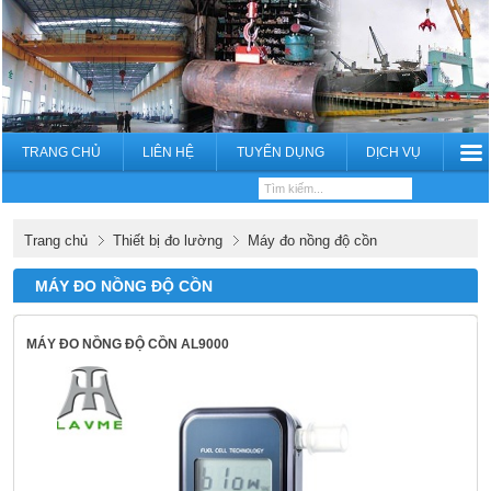
TRANG CHỦ
LIÊN HỆ
TUYỂN DỤNG
DỊCH VỤ
Trang chủ
Thiết bị đo lường
Máy đo nồng độ cồn
MÁY ĐO NỒNG ĐỘ CỒN
MÁY ĐO NỒNG ĐỘ CỒN AL9000