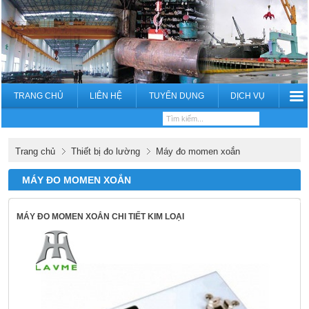
TRANG CHỦ
LIÊN HỆ
TUYỂN DỤNG
DỊCH VỤ
Trang chủ
Thiết bị đo lường
Máy đo momen xoắn
MÁY ĐO MOMEN XOẮN
MÁY ĐO MOMEN XOẮN CHI TIẾT KIM LOẠI