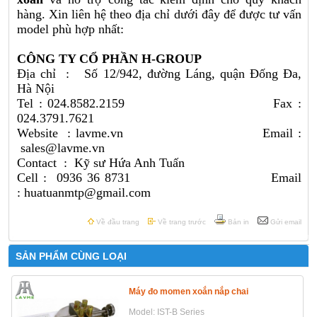
hàng. Xin liên hệ theo địa chỉ dưới đây để được tư vấn
model phù hợp nhất:
CÔNG TY CỔ PHẦN H-GROUP
Địa chỉ : Số 12/942, đường Láng, quận Đống Đa,
Hà Nội
Tel : 024.8582.2159 Fax :
024.3791.7621
Website :
lavme.vn
Email :
sales@lavme.vn
Contact : Kỹ sư Hứa Anh Tuấn
Cell : 0936 36 8731 Email
: huatuanmtp@gmail.com
Về đầu trang
Về trang trước
Bản in
Gửi email
SẢN PHẨM CÙNG LOẠI
Máy đo momen xoắn nắp chai
Model: IST-B Series