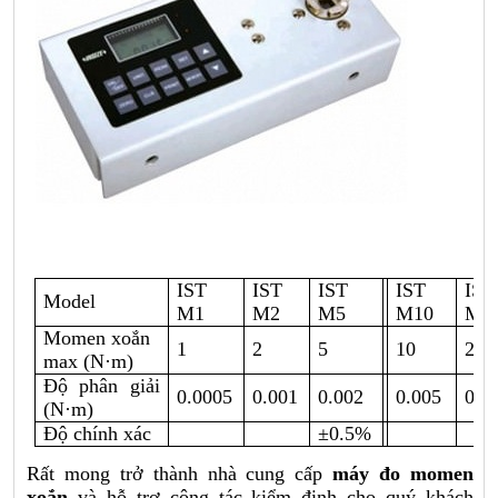
IST
IST
IST
IST
IST
Model
M1
M2
M5
M10
M2
Momen xoắn
1
2
5
10
20
max (N·m)
Độ phân giải
0.0005
0.001
0.002
0.005
0.0
(N·m)
Độ chính xác
±0.5%
Rất mong trở thành nhà cung cấp
máy đo momen
xoắn
và hỗ trợ công tác kiểm định cho quý khách