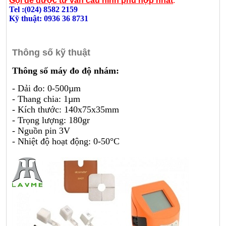
Gọi để được tư vấn cấu hình phù hợp nhất
:
Tel :(024) 8582 2159
Kỹ thuật: 0936 36 8731
Thông số kỹ thuật
Thông số máy đo độ nhám:
- Dải đo: 0-500µm
- Thang chia: 1µm
- Kích thước: 140x75x35mm
- Trọng lượng: 180gr
- Nguồn pin 3V
- Nhiệt độ hoạt động: 0-50°C