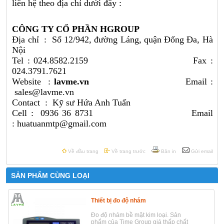
liên hệ theo địa chỉ dưới đây :
CÔNG TY CỔ PHẦN HGROUP
Địa chỉ : Số 12/942, đường Láng, quận Đống Đa, Hà
Nội
Tel : 024.8582.2159 Fax :
024.3791.7621
Website :
lavme.vn
Email :
sales@lavme.vn
Contact : Kỹ sư Hứa Anh Tuấn
Cell : 0936 36 8731 Email
: huatuanmtp@gmail.com
Về đầu trang
Về trang trước
Bản in
Gửi email
SẢN PHẨM CÙNG LOẠI
Thiết bị đo độ nhám
Đo độ nhám bề mặt kim loại. Sản
phẩm của Time Group giá thấp chất