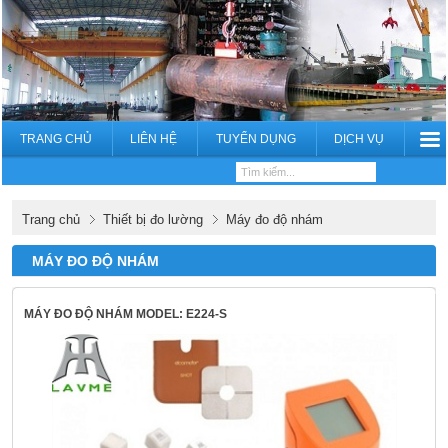
TRANG CHỦ
LIÊN HỆ
TUYỂN DỤNG
DỊCH VỤ
Trang chủ
Thiết bị đo lường
Máy đo độ nhám
MÁY ĐO ĐỘ NHÁM
MÁY ĐO ĐỘ NHÁM MODEL: E224-S