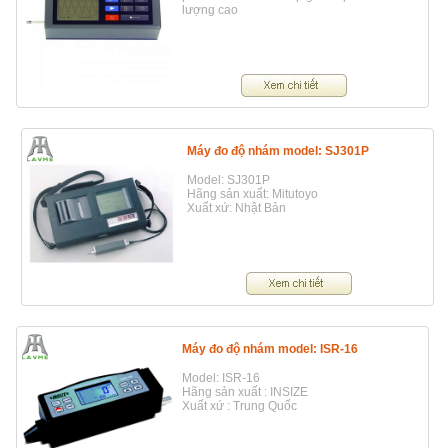
lượng cao
Máy đo độ nhám model: SJ301P
Model: SJ301P
Hãng sản xuất: Mitutoyo
Xuất xứ: Nhật Bản
Máy đo độ nhám model: ISR-16
Model: ISR-16
Hãng sản xuất : INSIZE
Xuất xứ : Trung Quốc