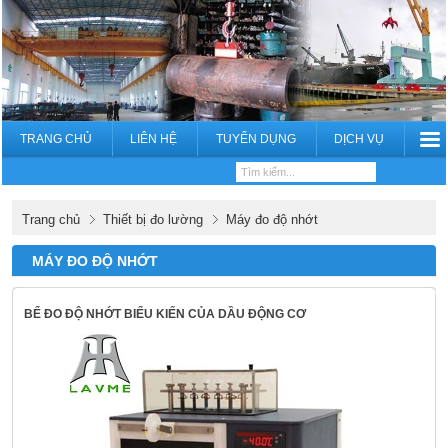
TRANG CHỦ
LIÊN HỆ
TUYỂN DỤNG
DỊCH VỤ
Trang chủ
Thiết bị đo lường
Máy đo độ nhớt
MÁY ĐO ĐỘ NHỚT
BỂ ĐO ĐỘ NHỚT BIỂU KIẾN CỦA DẦU ĐỘNG CƠ