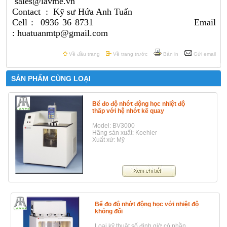
sales@lavme.vn
Contact : Kỹ sư Hứa Anh Tuấn
Cell : 0936 36 8731 Email
: huatuanmtp@gmail.com
Về đầu trang
Về trang trước
Bản in
Gửi email
SẢN PHẨM CÙNG LOẠI
Bể đo độ nhớt động học nhiệt độ
thấp với hệ nhớt kế quay
Model: BV3000
Hãng sản xuất: Koehler
Xuất xứ: Mỹ
Bể đo độ nhớt động học với nhiệt độ
không đổi
Loại kỹ thuật số định giờ có phần