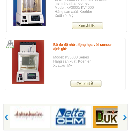
mềm thu nhận dữ liệu
Model: KV3000/ KV4000
Hãng sản xuất: Koehler
Xuất xứ: Mỹ
Bể đo độ nhớt động học với sensor
định giờ
Model: KV5000 Series
Hãng sản xuất: Koehler
Xuất xứ: Mỹ