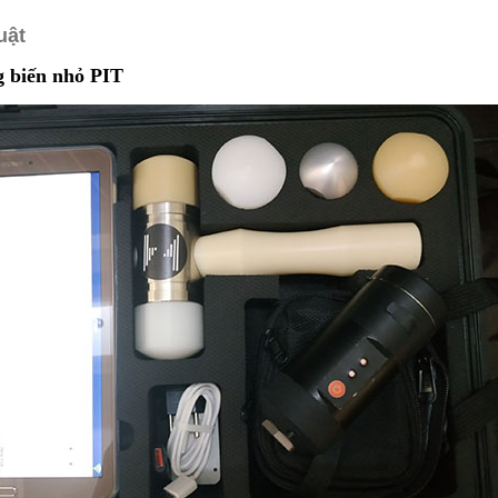
uật
g biến nhỏ PIT