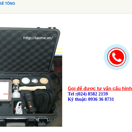
 BÊ TÔNG
Gọi để được tư vấn cấu hìn
Tel :(024) 8582 2159
Kỹ thuật: 0936 36 8731