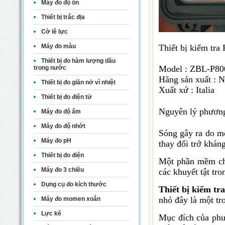
Máy đo độ ồn
Thiết bị trắc địa
Cờ lê lực
Thiết bị kiểm tra 
Máy đo màu
Thiết bị đo hàm lượng dầu
Model : ZBL-P80
trong nước
Hãng sản xuất : N
Thiết bị đo giãn nở vì nhiệt
Xuất xứ : Italia
Thiết bị đo điện tử
Nguyên lý phươn
Máy đo độ ẩm
Máy đo độ nhớt
Sóng gây ra do mộ
Máy đo pH
thay đổi trở kháng
Thiết bị đo điện
Một phần mềm chu
Máy đo 3 chiều
các khuyết tật tr
Dụng cụ đo kích thước
Thiết bị kiểm tr
nhỏ đây là một t
Máy đo momen xoắn
Lực kế
Mục đích của ph