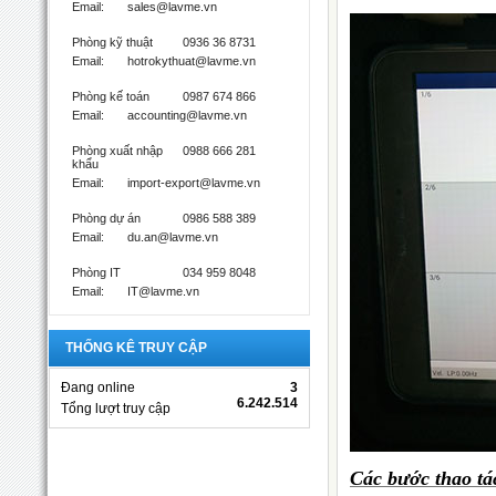
Email:
sales@lavme.vn
Phòng kỹ thuật
0936 36 8731
Email:
hotrokythuat@lavme.vn
Phòng kế toán
0987 674 866
Email:
accounting@lavme.vn
Phòng xuất nhập
0988 666 281
khẩu
Email:
import-export@lavme.vn
Phòng dự án
0986 588 389
Email:
du.an@lavme.vn
Phòng IT
034 959 8048
Email:
IT@lavme.vn
THỐNG KÊ TRUY CẬP
Đang online
3
6.242.514
Tổng lượt truy cập
Các bước thao tá