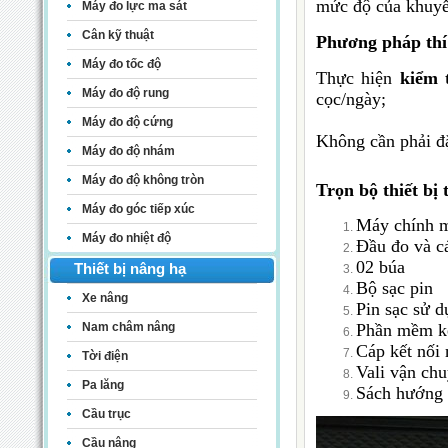
mức độ của khuyết
Máy đo lực ma sát
Cân kỹ thuật
Phương pháp thí 
Máy đo tốc độ
Thực hiện
kiểm 
Máy đo độ rung
cọc/ngày;
Máy đo độ cứng
Không cần phải đặ
Máy đo độ nhám
Máy đo độ không tròn
Trọn bộ thiết bị 
Máy đo góc tiếp xúc
Máy chính 
Máy đo nhiệt độ
Đầu đo và cá
02 búa
Thiết bị nâng hạ
Bộ sạc pin
Xe nâng
Pin sạc sử d
Phần mềm kết
Nam châm nâng
Cáp kết nối
Tời điện
Vali vận ch
Pa lăng
Sách hướng 
Cầu trục
Cầu nâng