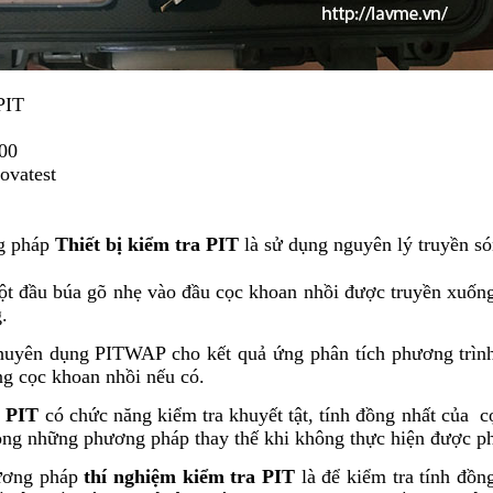
PIT
00
ovatest
g pháp
Thiết bị kiểm tra PIT
là sử dụng nguyên lý truyền só
t đầu búa gõ nhẹ vào đầu cọc khoan nhồi được truyền xuống
.
yên dụng PITWAP cho kết quả ứng phân tích phương trình 
ong cọc khoan nhồi nếu có.
a PIT
có chức năng kiểm tra khuyết tật, tính đồng nhất của 
rong những phương pháp thay thế khi không thực hiện được p
ương pháp
thí nghiệm kiểm tra PIT
là để kiểm tra tính đồn