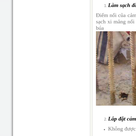
Làm sạch đ
Điểm nối của cảm 
sạch xi măng nổi 
búa
Lắp đặt cảm
Không được p