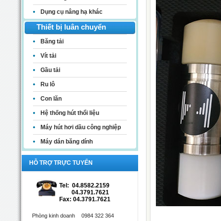
Dụng cụ nâng hạ khác
Thiết bị luân chuyển
Băng tải
Vít tải
Gầu tải
Ru lô
Con lăn
Hệ thống hút thổi liệu
Máy hút hơi dầu công nghiệp
Máy dán băng dính
HỖ TRỢ TRỰC TUYẾN
Tel: 04.8582.2159
04.3791.7621
Fax: 04.3791.7621
Phòng kinh doanh
0984 322 364