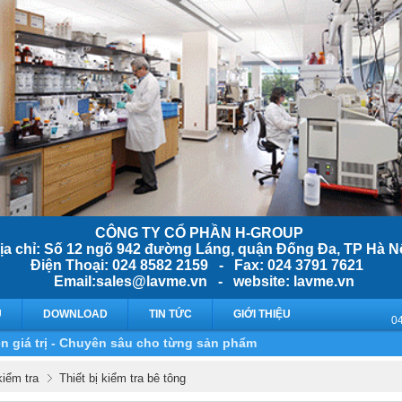
CÔNG TY CỔ PHẦN H-GROUP
ịa chỉ: Số 12 ngõ 942 đường Láng, quận Đống Đa, TP Hà N
Điện Thoại: 024 8582 2159 - Fax: 024 3791 7621
Email:sales@lavme.vn - website: lavme.vn
Ụ
DOWNLOAD
TIN TỨC
GIỚI THIỆU
n giá trị - Chuyên sâu cho từng sản phẩm
kiểm tra
Thiết bị kiểm tra bê tông