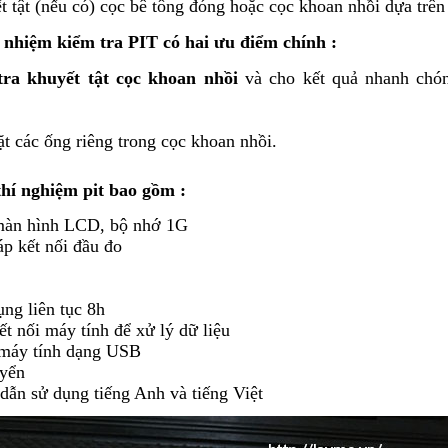
 tật (nếu có) cọc bê tông đóng hoặc cọc khoan nhồi dựa trên
nhiệm kiểm tra PIT có hai ưu điểm chính :
tra khuyết tật cọc khoan nhồi
và cho kết quả nhanh chón
t các ống riêng trong cọc khoan nhồi.
thí nghiệm pit bao gồm :
màn hình LCD, bộ nhớ 1G
p kết nối đầu đo
ụng liên tục 8h
 nối máy tính để xử lý dữ liệu
 máy tính dạng USB
uyển
dẫn sử dụng tiếng Anh và tiếng Việt