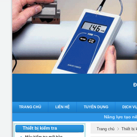
Đ
TRANG CHỦ
LIÊN HỆ
TUYỂN DỤNG
DỊCH V
Năng lực tạo nê
Thiết bị kiểm tra
Trang chủ
Thiết bị 