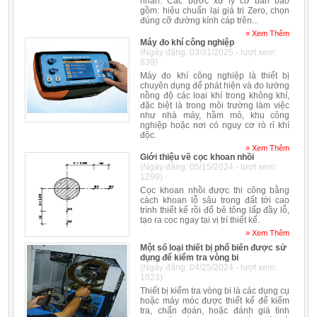
nhân. Các bước xử lý cơ bản bao
gồm: hiệu chuẩn lại giá trị Zero, chọn
đúng cỡ đường kính cáp trên...
» Xem Thêm
Máy đo khí công nghiệp
(Ngày đăng: 03/31/2025 - lượt xem:
839)
Máy đo khí công nghiệp là thiết bị
chuyên dụng để phát hiện và đo lường
nồng độ các loại khí trong không khí,
đặc biệt là trong môi trường làm việc
như nhà máy, hầm mỏ, khu công
nghiệp hoặc nơi có nguy cơ rò rỉ khí
độc.
» Xem Thêm
Giới thiệu về cọc khoan nhồi
(Ngày đăng: 05/15/2024 - lượt xem:
1299)
Cọc khoan nhồi được thi công bằng
cách khoan lỗ sâu trong đất tới cao
trình thiết kế rồi đổ bê tông lấp đầy lỗ,
tạo ra cọc ngay tại vị trí thiết kế.
» Xem Thêm
Một số loại thiết bị phổ biến được sử
dụng để kiểm tra vòng bi
(Ngày đăng: 04/25/2024 - lượt xem:
1023)
Thiết bị kiểm tra vòng bi là các dụng cụ
hoặc máy móc được thiết kế để kiểm
tra, chẩn đoán, hoặc đánh giá tình