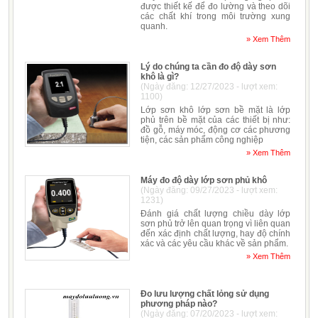
được thiết kế để đo lường và theo dõi
các chất khí trong môi trường xung
quanh.
» Xem Thêm
Lý do chúng ta cần đo độ dày sơn
khô là gì?
(Ngày đăng: 12/27/2023 - lượt xem:
1100)
Lớp sơn khô lớp sơn bề mặt là lớp
phủ trên bề mặt của các thiết bị như:
đồ gỗ, máy móc, động cơ các phương
tiện, các sản phẩm công nghiệp
» Xem Thêm
Máy đo độ dày lớp sơn phủ khô
(Ngày đăng: 09/27/2023 - lượt xem:
1231)
Đánh giá chất lượng chiều dày lớp
sơn phủ trở lên quan trọng vì liên quan
đến xác định chất lượng, hay độ chính
xác và các yêu cầu khác về sản phẩm.
» Xem Thêm
Đo lưu lượng chất lỏng sử dụng
phương pháp nào?
(Ngày đăng: 07/20/2023 - lượt xem: