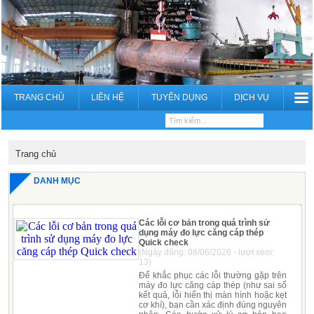
TRANG CHỦ
LIÊN HỆ
TUYỂN DỤNG
DỊCH VỤ
Trang chủ
DANH MỤC
Các lỗi cơ bản trong quá trình sử
dụng máy đo lực căng cáp thép
Quick check
(Ngày đăng: 08/06/2026 - lượt xem:
13)
Để khắc phục các lỗi thường gặp trên
máy đo lực căng cáp thép (như sai số
kết quả, lỗi hiển thị màn hình hoặc kẹt
cơ khí), bạn cần xác định đúng nguyên