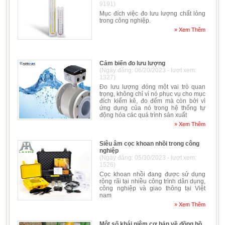
9191)
Mục đích việc đo lưu lượng chất lỏng
trong công nghiệp.
» Xem Thêm
Cảm biến đo lưu lượng
(Ngày đăng: 06/20/2023 - lượt xem:
1327)
Đo lưu lượng đóng một vai trò quan
trọng, không chỉ vì nó phục vụ cho mục
đích kiểm kê, đo đếm mà còn bởi vì
ứng dụng của nó trong hệ thống tự
động hóa các quá trình sản xuất
» Xem Thêm
Siêu âm cọc khoan nhồi trong công
nghiệp
(Ngày đăng: 05/30/2023 - lượt xem:
1526)
Cọc khoan nhồi đang được sử dụng
rộng rãi tại nhiều công trình dân dụng,
công nghiệp và giao thông tại Việt
nam
» Xem Thêm
Một số khái niệm cơ bản về đồng hồ