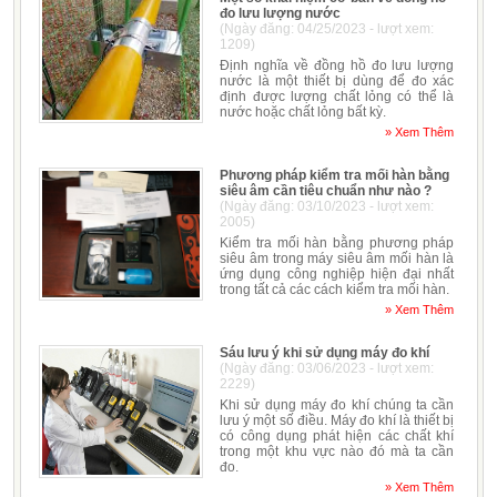
đo lưu lượng nước
(Ngày đăng: 04/25/2023 - lượt xem:
1209)
Định nghĩa về đồng hồ đo lưu lượng
nước là một thiết bị dùng để đo xác
định được lượng chất lỏng có thể là
nước hoặc chất lỏng bất kỳ.
» Xem Thêm
Phương pháp kiểm tra mối hàn bằng
siêu âm cần tiêu chuẩn như nào ?
(Ngày đăng: 03/10/2023 - lượt xem:
2005)
Kiểm tra mối hàn bằng phương pháp
siêu âm trong máy siêu âm mối hàn là
ứng dụng công nghiệp hiện đại nhất
trong tất cả các cách kiểm tra mối hàn.
» Xem Thêm
Sáu lưu ý khi sử dụng máy đo khí
(Ngày đăng: 03/06/2023 - lượt xem:
2229)
Khi sử dụng máy đo khí chúng ta cần
lưu ý một số điều. Máy đo khí là thiết bị
có công dụng phát hiện các chất khí
trong một khu vực nào đó mà ta cần
đo.
» Xem Thêm