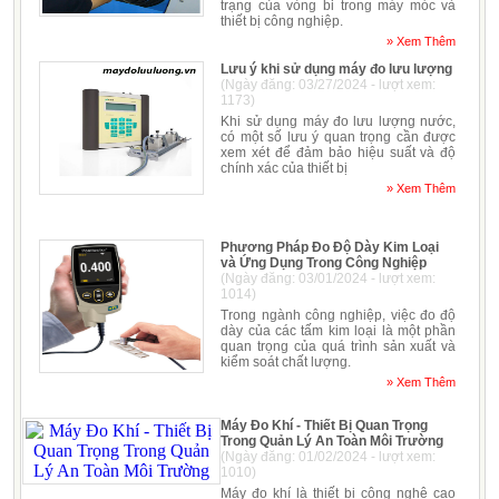
trạng của vòng bi trong máy móc và
thiết bị công nghiệp.
» Xem Thêm
Lưu ý khi sử dụng máy đo lưu lượng
(Ngày đăng: 03/27/2024 - lượt xem:
1173)
Khi sử dụng máy đo lưu lượng nước,
có một số lưu ý quan trọng cần được
xem xét để đảm bảo hiệu suất và độ
chính xác của thiết bị
» Xem Thêm
Phương Pháp Đo Độ Dày Kim Loại
và Ứng Dụng Trong Công Nghiệp
(Ngày đăng: 03/01/2024 - lượt xem:
1014)
Trong ngành công nghiệp, việc đo độ
dày của các tấm kim loại là một phần
quan trọng của quá trình sản xuất và
kiểm soát chất lượng.
» Xem Thêm
Máy Đo Khí - Thiết Bị Quan Trọng
Trong Quản Lý An Toàn Môi Trường
(Ngày đăng: 01/02/2024 - lượt xem:
1010)
Máy đo khí là thiết bị công nghệ cao