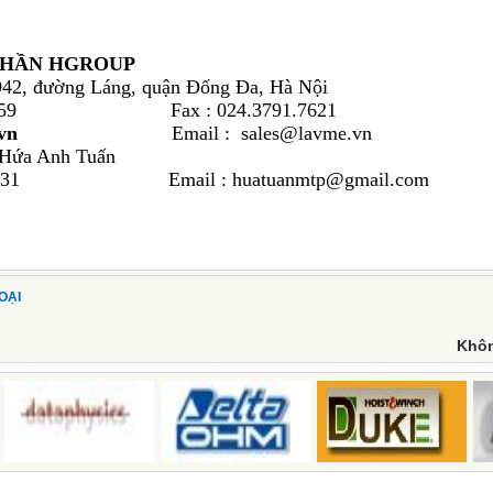
PHẦN HGROUP
942, đường Láng, quận Đống Đa, Hà Nội
582.2159 Fax : 024.3791.7621
vn
Email : sales@lavme.vn
 Hứa Anh Tuấn
36 8731 Email : huatuanmtp@gmail.com
OẠI
Khôn