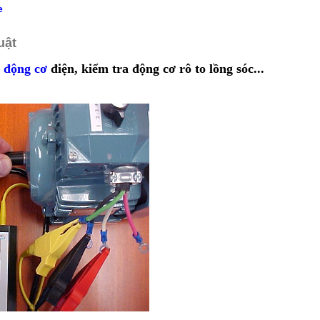
e
uật
a động cơ
điện, kiểm tra động cơ rô to lồng sóc...