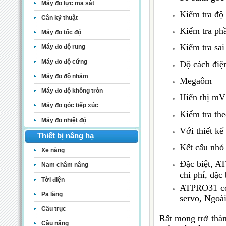
Máy đo lực ma sát
Kiểm tra độ 
Cân kỹ thuật
Kiểm tra ph
Máy đo tốc độ
Kiểm tra sai
Máy đo độ rung
Máy đo độ cứng
Độ cách điện
Máy đo độ nhám
Megaôm
Máy đo độ không tròn
Hiển thị mV 
Máy đo góc tiếp xúc
Kiểm tra the
Máy đo nhiệt độ
Với thiết kế
Thiết bị nâng hạ
Kết cấu nhỏ 
Xe nâng
Đặc biệt, AT
Nam châm nâng
chi phí, đặc
Tời điện
ATPRO31 có 
Pa lăng
servo, Ngoà
Cầu trục
Rất mong trở thà
Cầu nâng