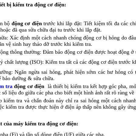
ết bị kiểm tra động cơ điện:
àn bộ
động cơ điện
trước khi lắp đặt: Tiết kiệm tối đa các c
hoặc đã qua sửa chữa đại tu trước khi lắp đặt.
hữa: Xác định một cách nhanh chóng động cơ bị hỏng do đâu,
ần vệ sinh hay tháo dỡ trước khi kiểm tra.
ộng thông thường: Đảm bảo động cơ điện được hoạt động ở tr
ý chất lượng (ISO): Kiểm tra tất cả các động cơ điện trước k
ưỡng: Ngăn ngừa sai hỏng, phát hiện sớm các hư hỏng có th
 bảo dưỡng & sửa chữa.
ểm tra
động cơ điện
là thiết bị kiểm tra kết hợp góc pha, mở
 số liệu đo giữa các pha cho biết một hình ảnh rất rõ ràng về
 kiểm tra và chẩn đoán này chỉ ra sai hỏng một cách nhanh
ệc kiểm tra được thực hiện ở điện áp thấp nên không gây ứng 
t của máy kiểm tra động cơ điện:
pha (Fi) và tần số dòng điện (I/F) giữa các pha.