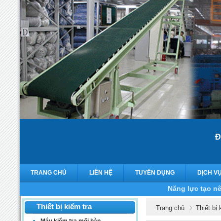
Đ
TRANG CHỦ
LIÊN HỆ
TUYỂN DỤNG
DỊCH V
Năng lực tạo nê
Thiết bị kiểm tra
Trang chủ
Thiết bị 