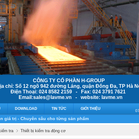
CÔNG TY CỔ PHẦN H-GROUP
ịa chỉ: Số 12 ngõ 942 đường Láng, quận Đống Đa, TP Hà N
Điện Thoại: 024 8582 2159 - Fax: 024 3791 7621
Email:sales@lavme.vn - website: lavme.vn
Ụ
DOWNLOAD
TIN TỨC
GIỚI THIỆU
n giá trị - Chuyên sâu cho từng sản phẩm
kiểm tra
Thiết bị kiểm tra động cơ