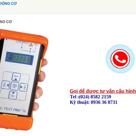
A ĐỘNG CƠ
ỘNG CƠ
Gọi để được tư vấn cấu hìn
Tel :(024) 8582 2159
Kỹ thuật: 0936 36 8731