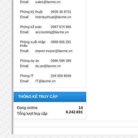
Email:
sales@lavme.vn
Phòng kỹ thuật
0936 36 8731
Email:
hotrokythuat@lavme.vn
Phòng kế toán
0987 674 866
Email:
accounting@lavme.vn
Phòng xuất nhập
0988 666 281
khẩu
Email:
import-export@lavme.vn
Phòng dự án
0986 588 389
Email:
du.an@lavme.vn
Phòng IT
034 959 8048
Email:
IT@lavme.vn
THỐNG KÊ TRUY CẬP
Đang online
14
6.242.691
Tổng lượt truy cập