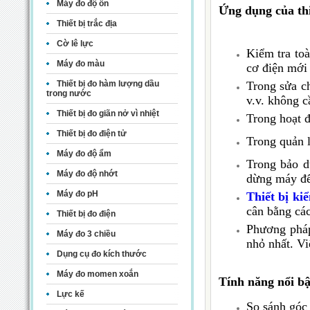
Máy đo độ ồn
Ứng dụng của thi
Thiết bị trắc địa
Cờ lê lực
Kiểm tra to
Máy đo màu
cơ điện mới 
Trong sửa c
Thiết bị đo hàm lượng dầu
trong nước
v.v. không c
Thiết bị đo giãn nở vì nhiệt
Trong hoạt đ
Thiết bị đo điện tử
Trong quản l
Máy đo độ ẩm
Trong bảo d
Máy đo độ nhớt
dừng máy để
Máy đo pH
Thiết bị ki
cân bằng các
Thiết bị đo điện
Phương pháp
Máy đo 3 chiều
nhỏ nhất. Vi
Dụng cụ đo kích thước
Máy đo momen xoắn
Tính năng nổi bậ
Lực kế
So sánh góc 