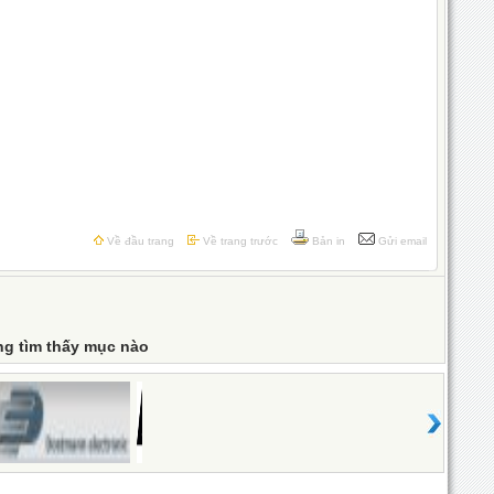
Về đầu trang
Về trang trước
Bản in
Gửi email
g tìm thấy mục nào