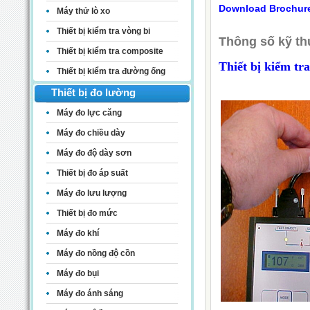
Download Brochur
Máy thử lò xo
Thiết bị kiểm tra vòng bi
Thông số kỹ th
Thiết bị kiểm tra composite
Thiết bị kiểm tr
Thiết bị kiểm tra đường ống
Thiết bị đo lường
Máy đo lực căng
Máy đo chiều dày
Máy đo độ dày sơn
Thiết bị đo áp suất
Máy đo lưu lượng
Thiết bị đo mức
Máy đo khí
Máy đo nồng độ cồn
Máy đo bụi
Máy đo ánh sáng