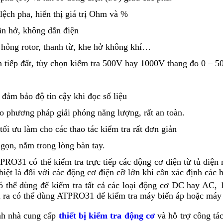
lệch pha, hiển thị giá trị Ohm và %
ần hở, không dẫn điện
 hỏng rotor, thanh từ, khe hở không khí…
 tiếp đất, tùy chọn kiểm tra 500V hay 1000V thang đo 0 – 5
đảm bảo độ tin cậy khi đọc số liệu
o phương pháp giải phóng năng lượng, rất an toàn.
 tối ưu làm cho các thao tác kiểm tra rất đơn giản
gọn, nằm trong lòng bàn tay.
PRO31 có thể kiểm tra trực tiếp các động cơ điện từ tủ điện 
 biệt là đối với các động cơ điện cỡ lớn khi cần xác định các 
thể dùng để kiểm tra tất cả các loại động cơ DC hay AC, 
i ra có thể dùng ATPRO31 để kiểm tra máy biến áp hoặc máy 
nh nhà cung cấp
thiết bị kiểm tra động cơ
và hỗ trợ công tá