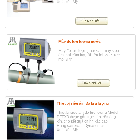
Xuất xứ : Mỹ
Máy đo lưu lượng nước
Máy đo lưu lượng nước là máy siêu
âm loại cầm tay, rất tiện lợi, đo được
mọi vị trí
Thiết bị siêu âm đo lưu lượng
Thiết bị siêu âm đo lưu lượng Model :
DTFXB được gắn trục tiếp trên ống
kín, cho kết quả chính xác cao
Hãng sản xuất : Dynasonics
Xuất xứ : Mỹ