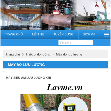
TRANG CHỦ
LIÊN HỆ
TUYỂN DỤNG
DỊCH VỤ
Trang chủ
Thiết bị đo lường
Máy đo lưu lượng
MÁY ĐO LƯU LƯỢNG
MÁY SIÊU ÂM LƯU LƯỢNG KHÍ