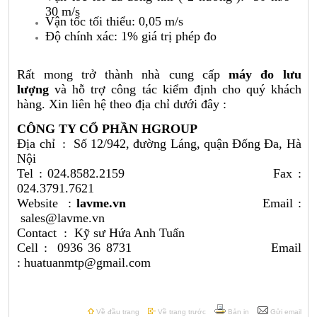
30 m/s
Vận tốc tối thiểu: 0,05 m/s
Độ chính xác: 1% giá trị phép đo
Rất mong trở thành nhà cung cấp
máy đo lưu
lượng
và hỗ trợ công tác kiểm định cho quý khách
hàng. Xin liên hệ theo địa chỉ dưới đây :
CÔNG TY CỔ PHẦN HGROUP
Địa chỉ : Số 12/942, đường Láng, quận Đống Đa, Hà
Nội
Tel : 024.8582.2159 Fax :
024.3791.7621
Website :
lavme.vn
Email :
sales@lavme.vn
Contact : Kỹ sư Hứa Anh Tuấn
Cell : 0936 36 8731 Email
: huatuanmtp@gmail.com
Về đầu trang
Về trang trước
Bản in
Gửi email