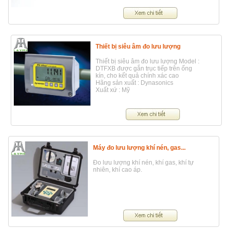
Thiết bị siêu âm đo lưu lượng
Thiết bị siêu âm đo lưu lượng Model :
DTFXB được gắn trục tiếp trên ống
kín, cho kết quả chính xác cao
Hãng sản xuất : Dynasonics
Xuất xứ : Mỹ
Máy đo lưu lượng khí nén, gas...
Đo lưu lượng khí nén, khí gas, khí tự
nhiên, khí cao áp.