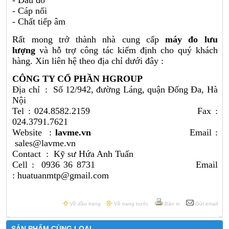
- Đầu đo
- Cáp nối
- Chất tiếp âm
Rất mong trở thành nhà cung cấp
máy đo lưu
lượng
và hỗ trợ công tác kiểm định cho quý khách
hàng. Xin liên hệ theo địa chỉ dưới đây :
CÔNG TY CỔ PHẦN HGROUP
Địa chỉ : Số 12/942, đường Láng, quận Đống Đa, Hà
Nội
Tel : 024.8582.2159 Fax :
024.3791.7621
Website :
lavme.vn
Email :
sales@lavme.vn
Contact : Kỹ sư Hứa Anh Tuấn
Cell : 0936 36 8731 Email
: huatuanmtp@gmail.com
Về đầu trang
Về trang trước
Bản in
Gửi email
SẢN PHẨM CÙNG LOẠI