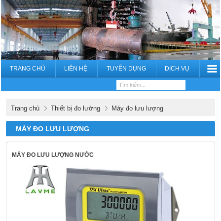
TRANG CHỦ
LIÊN HỆ
TUYỂN DỤNG
DỊCH VỤ
Trang chủ
Thiết bị đo lường
Máy đo lưu lượng
MÁY ĐO LƯU LƯỢNG
MÁY ĐO LƯU LƯỢNG NƯỚC