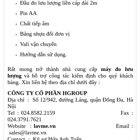
Đầu đo lưu lượng liền cáp dài 2m
Pin AA
Chất tiếp âm
Bảng nhựa đổi đơn vị
Vali vận chuyển
Hướng dẫn sử dụng.
Rất mong trở thành nhà cung cấp
máy đo lưu
lượng
và hỗ trợ công tác kiểm định cho quý khách
hàng. Xin liên hệ theo địa chỉ dưới đây :
CÔNG TY CỔ PHẦN HGROUP
Địa chỉ : Số 12/942, đường Láng, quận Đống Đa, Hà
Nội
Tel : 024.8582.2159 Fax :
024.3791.7621
Website :
lavme.vn
Email :
sales@lavme.vn
Contact : Kỹ sư Hứa Anh Tuấn