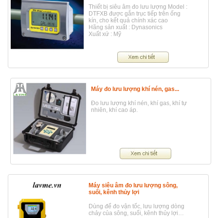
Thiết bị siêu âm đo lưu lượng Model :
DTFXB được gắn trục tiếp trên ống
kín, cho kết quả chính xác cao
Hãng sản xuất : Dynasonics
Xuất xứ : Mỹ
Máy đo lưu lượng khí nén, gas...
Đo lưu lượng khí nén, khí gas, khí tự
nhiên, khí cao áp.
Máy siêu âm đo lưu lượng sông,
suối, kênh thủy lợi
Dùng để đo vận tốc, lưu lượng dòng
chảy của sông, suối, kênh thủy lợi…