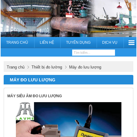
TRANG CHỦ
LIÊN HỆ
TUYỂN DỤNG
DỊCH VỤ
Trang chủ
Thiết bị đo lường
Máy đo lưu lượng
MÁY ĐO LƯU LƯỢNG
MÁY SIÊU ÂM ĐO LƯU LƯỢNG