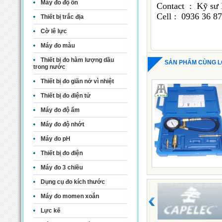
Máy đo độ ồn
Contact : Kỹ sư
Cell : 0936
Thiết bị trắc địa
Cờ lê lực
Máy đo màu
Thiết bị đo hàm lượng dầu
SẢN PHẨM CÙNG L
trong nước
Thiết bị đo giãn nở vì nhiệt
Thiết bị đo điện tử
Máy đo độ ẩm
Máy đo độ nhớt
Máy đo pH
Thiết bị đo điện
Máy đo 3 chiều
Dụng cụ đo kích thước
Máy đo momen xoắn
Lực kế