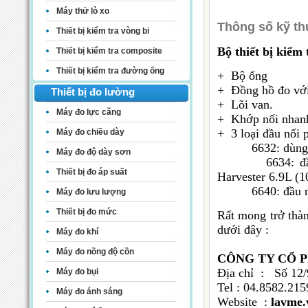
Máy thử lò xo
Thông số kỹ th
Thiết bị kiểm tra vòng bi
Bộ thiết bị kiểm
Thiết bị kiểm tra composite
Thiết bị kiểm tra đường ống
+ Bộ ống
+ Đồng hồ đo với
Thiết bị đo lường
+ Lõi van.
Máy đo lực căng
+ Khớp nối nhan
+ 3 loại đầu nối 
Máy đo chiều dày
6632: dùng để k
Máy đo độ dày sơn
6634: đầu nối t
Thiết bị đo áp suất
Harvester 6.9L (1
6640: đầu nối t
Máy đo lưu lượng
Thiết bị đo mức
Rất mong trở thà
dưới đây :
Máy đo khí
Máy đo nồng độ cồn
CÔNG TY CỔ 
Địa chỉ : Số 12/
Máy đo bụi
Tel : 04.85
Máy đo ánh sáng
Website :
lavme.