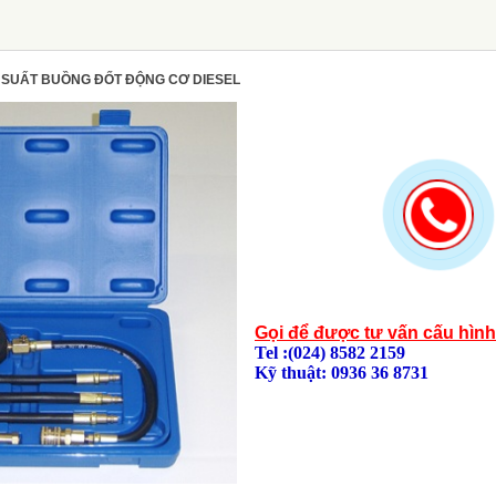
ÁP SUẤT BUỒNG ĐỐT ĐỘNG CƠ DIESEL
Gọi để được tư vấn cấu hìn
Tel :(024) 8582 2159
Kỹ thuật: 0936 36 8731