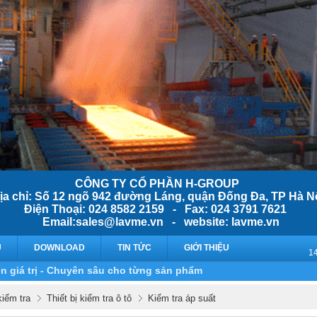
CÔNG TY CỔ PHẦN H-GROUP
ịa chỉ: Số 12 ngõ 942 đường Láng, quận Đống Đa, TP Hà N
Điện Thoại: 024 8582 2159 - Fax: 024 3791 7621
Email:sales@lavme.vn - website: lavme.vn
Ụ
DOWNLOAD
TIN TỨC
GIỚI THIỆU
n giá trị - Chuyên sâu cho từng sản phẩm
kiểm tra
Thiết bị kiểm tra ô tô
Kiểm tra áp suất