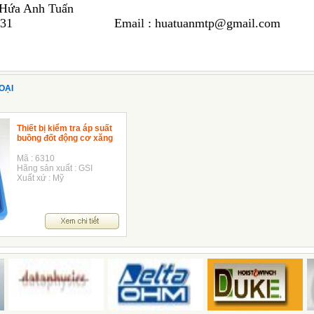
 Hứa Anh Tuấn
 36 8731 Email : huatuanmtp@gmail.com
OẠI
Thiết bị kiểm tra áp suất
buồng đốt động cơ xăng
Mã : 6310
Hãng sản xuất : GSI
Xuất xứ : Mỹ