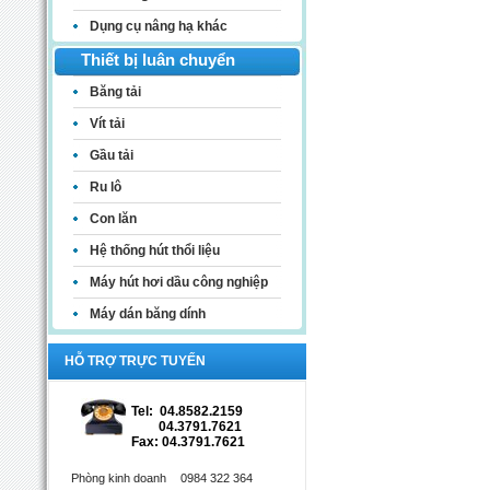
Dụng cụ nâng hạ khác
Thiết bị luân chuyển
Băng tải
Vít tải
Gầu tải
Ru lô
Con lăn
Hệ thống hút thổi liệu
Máy hút hơi dầu công nghiệp
Máy dán băng dính
HỖ TRỢ TRỰC TUYẾN
Tel: 04.8582.2159
04.3791.7621
Fax: 04.3791.7621
Phòng kinh doanh
0984 322 364