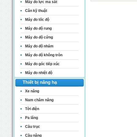
Máy đo lực ma sát
Cân kỹ thuật
Máy đo tốc độ
Máy đo độ rung
Máy đo độ cứng
Máy đo độ nhám
Máy đo độ không tròn
Máy đo góc tiếp xúc
Máy đo nhiệt độ
Thiết bị nâng hạ
Xe nâng
Nam châm nâng
Tời điện
Pa lăng
Cầu trục
Cầu nâng