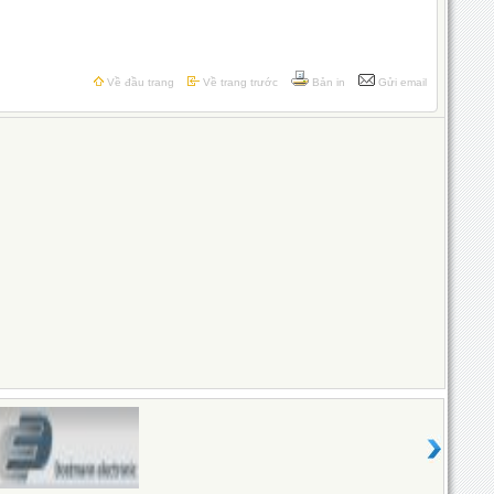
Về đầu trang
Về trang trước
Bản in
Gửi email