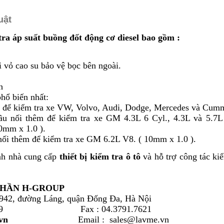
uật
 tra áp suất buồng đốt động cơ diesel bao gồm :
 vỏ cao su bảo vệ bọc bên ngoài.
h
phổ biến nhất:
iểm tra xe VW, Volvo, Audi, Dodge, Mercedes và Cummi
hêm để kiểm tra xe GM 4.3L 6 Cyl., 4.3L và 5.7L 8 Cyl
0mm x 1.0 ).
hêm để kiểm tra xe GM 6.2L V8. ( 10mm x 1.0 ).
nh nhà cung cấp
thiết bị kiểm tra ô tô
và hỗ trợ công tác ki
PHẦN H-GROUP
942, đường Láng, quận Đống Đa, Hà Nội
82.2159 Fax : 04.3791.7621
vn
Email : sales@lavme.vn