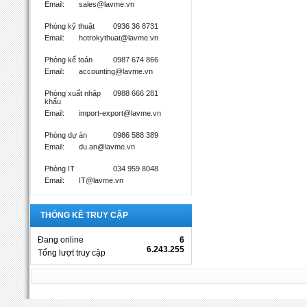
Email:
sales@lavme.vn
Phòng kỹ thuật
0936 36 8731
Email:
hotrokythuat@lavme.vn
Phòng kế toán
0987 674 866
Email:
accounting@lavme.vn
Phòng xuất nhập
0988 666 281
khẩu
Email:
import-export@lavme.vn
Phòng dự án
0986 588 389
Email:
du.an@lavme.vn
Phòng IT
034 959 8048
Email:
IT@lavme.vn
THỐNG KÊ TRUY CẬP
Đang online
6
6.243.255
Tổng lượt truy cập