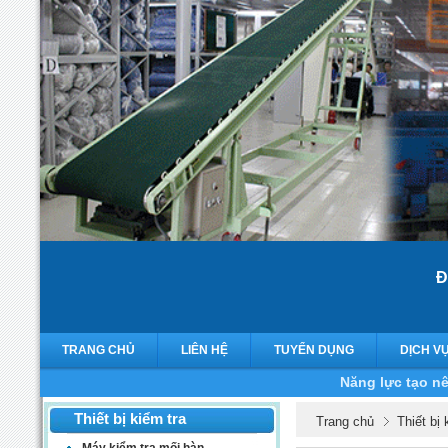
Đ
TRANG CHỦ
LIÊN HỆ
TUYỂN DỤNG
DỊCH V
Năng lực tạo nê
Thiết bị kiểm tra
Trang chủ
Thiết bị 