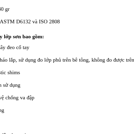
40 gr
 : ASTM D6132 và ISO 2808
y lớp sơn bao gồm:
ây đeo cổ tay
tháo lắp, sử dụng đo lớp phủ trên bê tông, không đo được trên
tic shims
n sử dụng
vệ chống va đập
ng