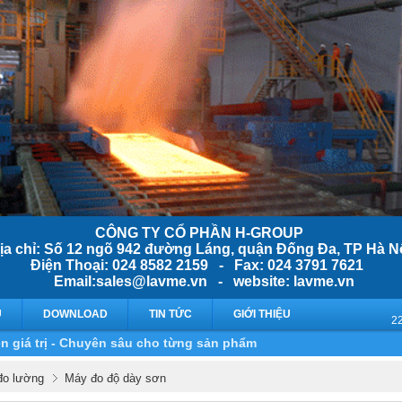
CÔNG TY CỔ PHẦN H-GROUP
ịa chỉ: Số 12 ngõ 942 đường Láng, quận Đống Đa, TP Hà N
Điện Thoại: 024 8582 2159 - Fax: 024 3791 7621
Email:sales@lavme.vn - website: lavme.vn
Ụ
DOWNLOAD
TIN TỨC
GIỚI THIỆU
n giá trị - Chuyên sâu cho từng sản phẩm
 đo lường
Máy đo độ dày sơn