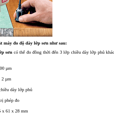
t máy đo độ dày lớp sơn như sau:
ớp sơn
có thể đo đồng thời đến 3 lớp chiều dày lớp phủ khác
800 µm
 ± 2 µm
chiều dày lớp phủ
trị phép đo
35 x 61 x 28 mm