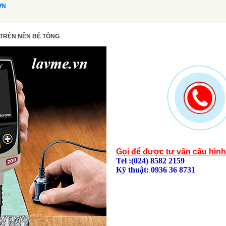
ƠN
 TRÊN NỀN BÊ TÔNG
Gọi để được tư vấn cấu hìn
Tel :(024) 8582 2159
Kỹ thuật: 0936 36 8731