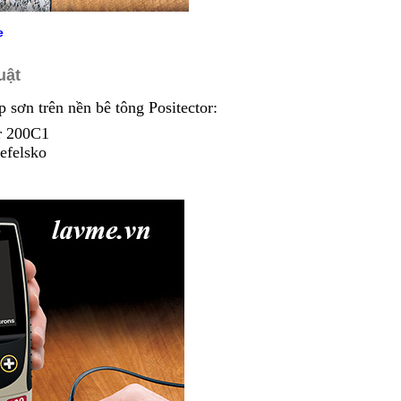
e
uật
 sơn trên nền bê tông
Positector:
or 200C1
efelsko