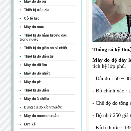
Máy đo độ ồn
Thiết bị trắc địa
Cờ lê lực
Máy đo màu
Thiết bị đo hàm lượng dầu
trong nước
Thiết bị đo giãn nở vì nhiệt
Thông số kỹ thuậ
Thiết bị đo điện tử
Máy đo độ dày l
Máy đo độ ẩm
tích hệ lớp phủ.
Máy đo độ nhớt
- Dải đo : 50 ~ 3
Máy đo pH
- Độ chính xác :
Thiết bị đo điện
Máy đo 3 chiều
- Chế độ đo tổng 
Dụng cụ đo kích thước
- Bộ nhớ 250 giá 
Máy đo momen xoắn
Lực kế
- Kích thước : 1