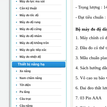
Máy đo lực ma sát
- Trọng lượng : 1
Cân kỹ thuật
Máy đo tốc độ
- Đạt tiêu chuẩn
Máy đo độ rung
Bộ máy đo độ dầ
Máy đo độ cứng
Máy đo độ nhám
1. Máy chính có d
Máy đo độ không tròn
2. Đầu đo có thể 
Máy đo góc tiếp xúc
Máy đo nhiệt độ
3. Mẫu chuẩn plas
Thiết bị nâng hạ
4. Sách hướng dẫ
Xe nâng
5. Vỏ cao su bảo 
Nam châm nâng
Tời điện
6. Đai đeo thắt lư
Pa lăng
7. 03 Pin AAA
Cầu trục
Cầu nâng