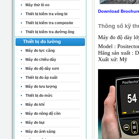
Máy thử lò xo
Download Brochur
Thiết bị kiểm tra vòng bi
Thiết bị kiểm tra composite
Thông số kỹ th
Thiết bị kiểm tra đường ống
Máy đo độ dày lớp
Thiết bị đo lường
Model : Positect
Máy đo lực căng
Hãng sản xuất : D
Xuất xứ: Mỹ
Máy đo chiều dày
Máy đo độ dày sơn
Thiết bị đo áp suất
Máy đo lưu lượng
Thiết bị đo mức
Máy đo khí
Máy đo nồng độ cồn
Máy đo bụi
Máy đo ánh sáng