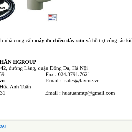
nh nhà cung cấp
máy đo chiều dày sơn
và hỗ trợ công tác ki
PHẦN HGROUP
942, đường Láng, quận Đống Đa, Hà Nội
582.2159 Fax : 024.3791.7621
vn
Email : sales@lavme.vn
 Hứa Anh Tuấn
36 8731 Email : huatuanmtp@gmail.com
OẠI