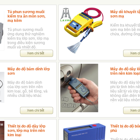
Tủ phun sương muối
Máy dò khuyết tậ
kiểm tra ăn mòn sơn,
sơn mạ
mạ kẽm
Kiểm tra khuyết t
Tủ phun sương muối
sơn mạ trên bề m
ứng dụng thử nghiệm
chứa, đường ốn
kiểm tra lớp sơn, lớp mạ
trong điều kiện sương
muối và nhiệt độ.
Máy đo độ bám dính lớp
Máy đo độ dày l
sơn
trên nền kim loại
Máy đo độ bám dính
Máy đo độ dày l
của lớp sơn trên nền
phi từ tính trên n
kim loại, gỗ, bê tông, và
liệu sắt từ và lớp
nhiều chất liệu khác
không dẫn điện t
nền vật liệu nhôm
đồng...
Thiết bị đo độ dày lớp
Thiết bị đo độ bó
sơn, lớp mạ trên nền
phủ
kim loại
Thiết bị đo độ bó