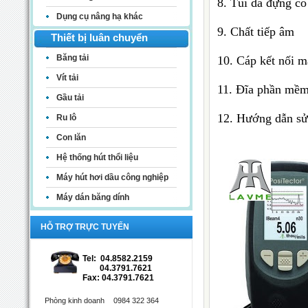
8. Túi da đựng có
Dụng cụ nâng hạ khác
9. Chất tiếp âm
Thiết bị luân chuyển
Băng tải
10. Cáp kết nối 
Vít tải
11. Đĩa phần mềm 
Gầu tải
12. Hướng dẫn sử
Ru lô
Con lăn
Hệ thống hút thổi liệu
Máy hút hơi dầu công nghiệp
Máy dán băng dính
HỖ TRỢ TRỰC TUYẾN
Tel: 04.8582.2159
04.3791.7621
Fax: 04.3791.7621
Phòng kinh doanh
0984 322 364