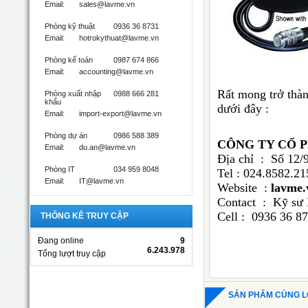
Email:
sales@lavme.vn
Phòng kỹ thuật
0936 36 8731
Email:
hotrokythuat@lavme.vn
Phòng kế toán
0987 674 866
Email:
accounting@lavme.vn
Rất mong trở thà
Phòng xuất nhập
0988 666 281
khẩu
dưới đây :
Email:
import-export@lavme.vn
Phòng dự án
0986 588 389
CÔNG TY CỔ 
Email:
du.an@lavme.vn
Địa chỉ : Số 12/
Phòng IT
034 959 8048
Tel : 024.8
Email:
IT@lavme.vn
Website :
lavme.
Contact : Kỹ sư
Cell : 0936 
THỐNG KÊ TRUY CẬP
Đang online
9
6.243.978
Tổng lượt truy cập
SẢN PHẨM CÙNG L