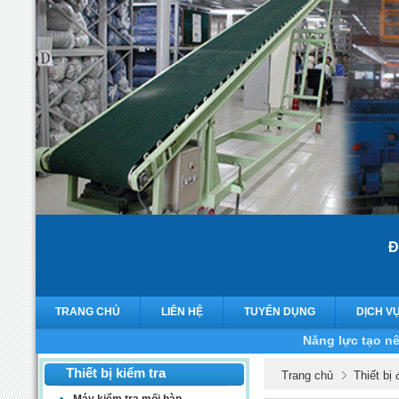
Đ
TRANG CHỦ
LIÊN HỆ
TUYỂN DỤNG
DỊCH V
Năng lực tạo nê
Thiết bị kiểm tra
Trang chủ
Thiết bị