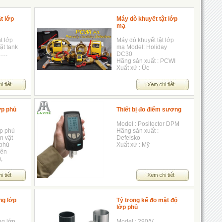
t lớp
Máy dò khuyết tật lớp
mạ
ật lớp
Máy dò khuyết tật lớp
ặt tank
mạ Model: Holiday
g….
DC30
Hãng sản xuất : PCWI
Xuất xứ : Úc
ớp phủ
Thiết bị đo điểm sương
Model : Positector DPM
ớp phủ
Hãng sản xuất :
ền vật
Defelsko
 phủ
Xuất xứ : Mỹ
rên
,
ng lớp
Tỷ trọng kế đo mật độ
lớp phủ
ng lớp
Model : 290/V