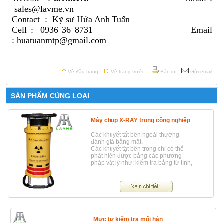
sales@lavme.vn
Contact : Kỹ sư Hứa Anh Tuấn
Cell : 0936 36 8731 Email
: huatuanmtp@gmail.com
Về đầu trang
Về trang trước
Bản in
Gửi email
SẢN PHẨM CÙNG LOẠI
Máy chụp X-RAY trong công nghiệp
Các khuyết tất bên ngoài thường
đánh giá bằng mắt.
Các khuyết tật bên trong chỉ có thể
phát hiện được bằng các phương
pháp vật lý như: kiểm tra bằng từ tính,
siêu âm, chụp ảnh phóng xạ…, trong
các phương pháp trên thì chụp ảnh
bức xạ ( Radiography) là phương
pháp hữu hiệu nhất hiện nay.
Mực từ kiểm tra mối hàn