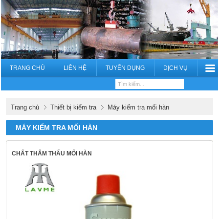
TRANG CHỦ
LIÊN HỆ
TUYỂN DỤNG
DỊCH VỤ
Trang chủ
Thiết bị kiểm tra
Máy kiểm tra mối hàn
MÁY KIỂM TRA MỐI HÀN
CHẤT THẨM THẤU MỐI HÀN