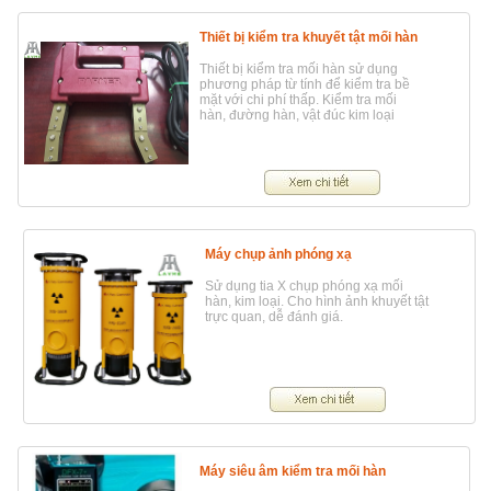
Thiết bị kiểm tra khuyết tật mối hàn
Thiết bị kiểm tra mối hàn sử dụng
phương pháp từ tính để kiểm tra bề
mặt với chi phí thấp. Kiểm tra mối
hàn, đường hàn, vật đúc kim loại
Máy chụp ảnh phóng xạ
Sử dụng tia X chụp phóng xạ mối
hàn, kim loại. Cho hình ảnh khuyết tật
trực quan, dễ đánh giá.
Máy siêu âm kiểm tra mối hàn