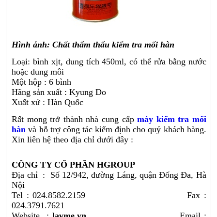
Hình ảnh: Chất thẩm thấu kiểm tra mối hàn
Loại: bình xịt, dung tích 450ml, có thể rửa bằng nước
hoặc dung môi
Một hộp : 6 bình
Hãng sản xuất : Kyung Do
Xuất xứ : Hàn Quốc
Rất mong trở thành nhà cung cấp
máy kiểm tra mối
hàn
và hỗ trợ công tác kiểm định cho quý khách hàng.
Xin liên hệ theo địa chỉ dưới đây :
CÔNG TY CỔ PHẦN HGROUP
Địa chỉ : Số 12/942, đường Láng, quận Đống Đa, Hà
Nội
Tel : 024.8582.2159 Fax :
024.3791.7621
Website :
lavme.vn
Email :