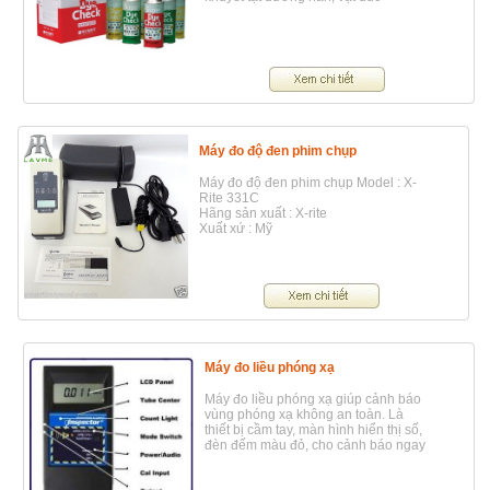
Máy đo độ đen phim chụp
Máy đo độ đen phim chụp Model : X-
Rite 331C
Hãng sản xuất : X-rite
Xuất xứ : Mỹ
Máy đo liều phóng xạ
Máy đo liều phóng xạ giúp cảnh báo
vùng phóng xạ không an toàn. Là
thiết bị cầm tay, màn hình hiển thị số,
đèn đếm màu đỏ, cho cảnh báo ngay