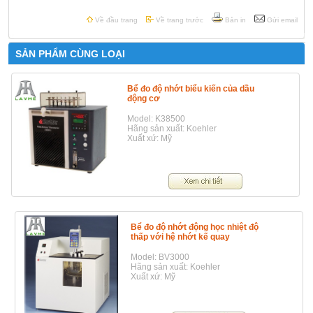
Về đầu trang
Về trang trước
Bản in
Gửi email
SẢN PHẨM CÙNG LOẠI
Bể đo độ nhớt biểu kiến của dầu
động cơ
Model: K38500
Hãng sản xuất: Koehler
Xuất xứ: Mỹ
Bể đo độ nhớt động học nhiệt độ
thấp với hệ nhớt kế quay
Model: BV3000
Hãng sản xuất: Koehler
Xuất xứ: Mỹ