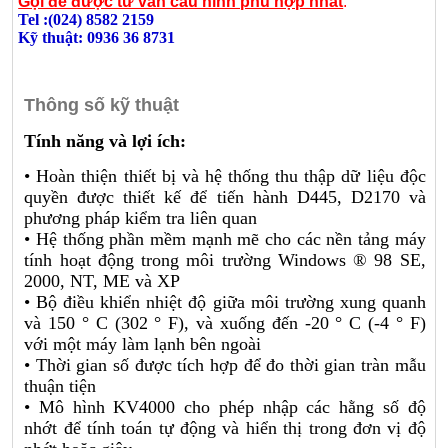
Gọi để được tư vấn cấu hình phù hợp nhất
:
Tel :(024) 8582 2159
Kỹ thuật: 0936 36 8731
Thông số kỹ thuật
Tính năng và lợi ích:
• Hoàn thiện thiết bị và hệ thống thu thập dữ liệu độc
quyền được thiết kế để tiến hành D445, D2170 và
phương pháp kiểm tra liên quan
• Hệ thống phần mềm mạnh mẽ cho các nền tảng máy
tính hoạt động trong môi trường Windows ® 98 SE,
2000, NT, ME và XP
• Bộ điều khiển nhiệt độ giữa môi trường xung quanh
và 150 ° C (302 ° F), và xuống đến -20 ° C (-4 ° F)
với một máy làm lạnh bên ngoài
• Thời gian số được tích hợp để đo thời gian tràn mẫu
thuận tiện
• Mô hình KV4000 cho phép nhập các hằng số độ
nhớt để tính toán tự động và hiển thị trong đơn vị độ