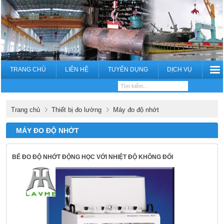
TRANG CHỦ
LIÊN HỆ
TUYỂN DỤNG
DỊCH VỤ
Trang chủ
Thiết bị đo lường
Máy đo độ nhớt
MÁY ĐO ĐỘ NHỚT
BỂ ĐO ĐỘ NHỚT ĐỘNG HỌC VỚI NHIỆT ĐỘ KHÔNG ĐỔI