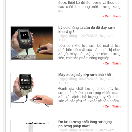
được thiết kế để đo lường và theo dõi
các chất khí trong môi trường xung
quanh.
» Xem Thêm
Lý do chúng ta cần đo độ dày sơn
khô là gì?
(Ngày đăng: 12/27/2023 - lượt xem:
1100)
Lớp sơn khô lớp sơn bề mặt là lớp
phủ trên bề mặt của các thiết bị như:
đồ gỗ, máy móc, động cơ các phương
tiện, các sản phẩm công nghiệp
» Xem Thêm
Máy đo độ dày lớp sơn phủ khô
(Ngày đăng: 09/27/2023 - lượt xem:
1231)
Đánh giá chất lượng chiều dày lớp
sơn phủ trở lên quan trọng vì liên quan
đến xác định chất lượng, hay độ chính
xác và các yêu cầu khác về sản phẩm.
» Xem Thêm
Đo lưu lượng chất lỏng sử dụng
phương pháp nào?
(Ngày đăng: 07/20/2023 - lượt xem: