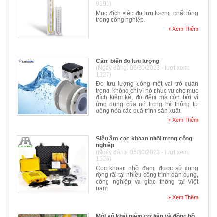
9191)
Mục đích việc đo lưu lượng chất lỏng
trong công nghiệp.
» Xem Thêm
Cảm biến đo lưu lượng
(Ngày đăng: 06/20/2023 - lượt xem:
1327)
Đo lưu lượng đóng một vai trò quan
trọng, không chỉ vì nó phục vụ cho mục
đích kiểm kê, đo đếm mà còn bởi vì
ứng dụng của nó trong hệ thống tự
động hóa các quá trình sản xuất
» Xem Thêm
Siêu âm cọc khoan nhồi trong công
nghiệp
(Ngày đăng: 05/30/2023 - lượt xem:
1526)
Cọc khoan nhồi đang được sử dụng
rộng rãi tại nhiều công trình dân dụng,
công nghiệp và giao thông tại Việt
nam
» Xem Thêm
Một số khái niệm cơ bản về đồng hồ