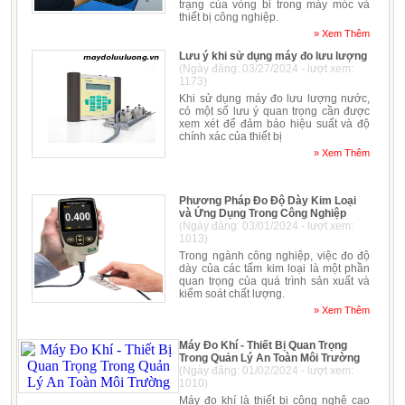
trạng của vòng bi trong máy móc và
thiết bị công nghiệp.
» Xem Thêm
Lưu ý khi sử dụng máy đo lưu lượng
(Ngày đăng: 03/27/2024 - lượt xem:
1173)
Khi sử dụng máy đo lưu lượng nước,
có một số lưu ý quan trọng cần được
xem xét để đảm bảo hiệu suất và độ
chính xác của thiết bị
» Xem Thêm
Phương Pháp Đo Độ Dày Kim Loại
và Ứng Dụng Trong Công Nghiệp
(Ngày đăng: 03/01/2024 - lượt xem:
1013)
Trong ngành công nghiệp, việc đo độ
dày của các tấm kim loại là một phần
quan trọng của quá trình sản xuất và
kiểm soát chất lượng.
» Xem Thêm
Máy Đo Khí - Thiết Bị Quan Trọng
Trong Quản Lý An Toàn Môi Trường
(Ngày đăng: 01/02/2024 - lượt xem:
1010)
Máy đo khí là thiết bị công nghệ cao