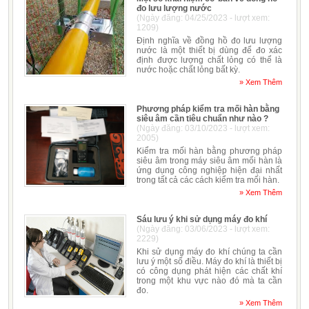
đo lưu lượng nước
(Ngày đăng: 04/25/2023 - lượt xem:
1209)
Định nghĩa về đồng hồ đo lưu lượng
nước là một thiết bị dùng để đo xác
định được lượng chất lỏng có thể là
nước hoặc chất lỏng bất kỳ.
» Xem Thêm
Phương pháp kiểm tra mối hàn bằng
siêu âm cần tiêu chuẩn như nào ?
(Ngày đăng: 03/10/2023 - lượt xem:
2005)
Kiểm tra mối hàn bằng phương pháp
siêu âm trong máy siêu âm mối hàn là
ứng dụng công nghiệp hiện đại nhất
trong tất cả các cách kiểm tra mối hàn.
» Xem Thêm
Sáu lưu ý khi sử dụng máy đo khí
(Ngày đăng: 03/06/2023 - lượt xem:
2229)
Khi sử dụng máy đo khí chúng ta cần
lưu ý một số điều. Máy đo khí là thiết bị
có công dụng phát hiện các chất khí
trong một khu vực nào đó mà ta cần
đo.
» Xem Thêm