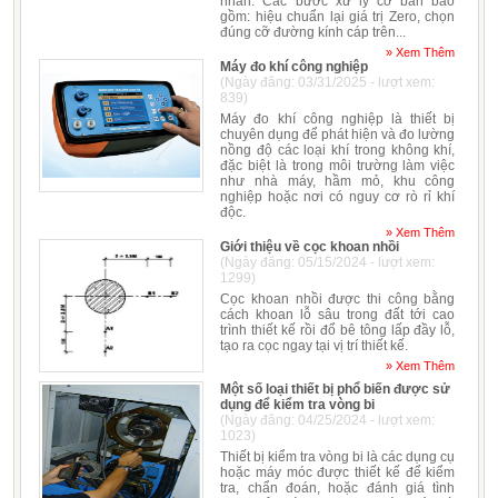
nhân. Các bước xử lý cơ bản bao
gồm: hiệu chuẩn lại giá trị Zero, chọn
đúng cỡ đường kính cáp trên...
» Xem Thêm
Máy đo khí công nghiệp
(Ngày đăng: 03/31/2025 - lượt xem:
839)
Máy đo khí công nghiệp là thiết bị
chuyên dụng để phát hiện và đo lường
nồng độ các loại khí trong không khí,
đặc biệt là trong môi trường làm việc
như nhà máy, hầm mỏ, khu công
nghiệp hoặc nơi có nguy cơ rò rỉ khí
độc.
» Xem Thêm
Giới thiệu về cọc khoan nhồi
(Ngày đăng: 05/15/2024 - lượt xem:
1299)
Cọc khoan nhồi được thi công bằng
cách khoan lỗ sâu trong đất tới cao
trình thiết kế rồi đổ bê tông lấp đầy lỗ,
tạo ra cọc ngay tại vị trí thiết kế.
» Xem Thêm
Một số loại thiết bị phổ biến được sử
dụng để kiểm tra vòng bi
(Ngày đăng: 04/25/2024 - lượt xem:
1023)
Thiết bị kiểm tra vòng bi là các dụng cụ
hoặc máy móc được thiết kế để kiểm
tra, chẩn đoán, hoặc đánh giá tình