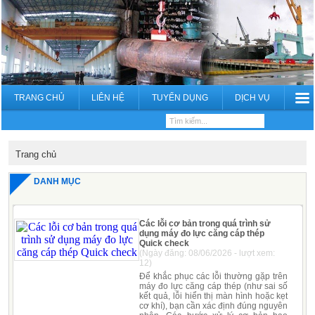
TRANG CHỦ
LIÊN HỆ
TUYỂN DỤNG
DỊCH VỤ
Trang chủ
DANH MỤC
Các lỗi cơ bản trong quá trình sử
dụng máy đo lực căng cáp thép
Quick check
(Ngày đăng: 08/06/2026 - lượt xem:
12)
Để khắc phục các lỗi thường gặp trên
máy đo lực căng cáp thép (như sai số
kết quả, lỗi hiển thị màn hình hoặc kẹt
cơ khí), bạn cần xác định đúng nguyên